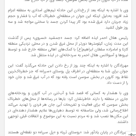
شده در آب کارون در محل بخش سوسن، جسد وی از آب خارج شد.
وی با اشاره به اینکه بعد از رخ‌دادن این حادثه تیم‌های امدادی به منطقه اعزام
شد افزود: به‌دلیل اینکه این جوان در منطقه‌ای خطرناک که آب با فشار و حجم
زیاد جریان دارد غرق شده بود کار پیدا کردن جسد با سختی مواجه شد و سه
روز طول کشید.
رئیس هلال احمر ایذه اضافه کرد: جسد «جمشید خسروی» پس از گذشت
این مدت زمان، کیلومترها دورتر از محل غرق شدن و در محلی نزدیکی منطقه
کارتا و امامزاده سلطان ابراهیم(ع) با کمک‌های اهالی منطقه خارج شد و توسط
نیروها و آمبولانس هلال احمر به سردخانه‌ای در ایذه منتقل شد.
مهرزادگان با اشاره به اینکه چند روز از رخ دادن این حادثه می‌گذرد گفت: این
جوان برای شنا به منطقه‌ای در اطراف پل روستای «سرراه» که جز خطرناک‌ترین
نقاط رود کارون در بخش سوسن است رفته بود که در آب غرق شد و جان خود
را از دست داد.
وی با هشدار به کسانی که قصد شنا و آب‌تنی در آب کارون و رودخانه‌های
جاری در منطقه را دارند خاطرنشان کرد: بارها در رسانه‌ها از محل‌های خطرناک
بخش سوسن که برای فعالیت و تفریحات آبی جان هر فردی را تهدید می‌کند
اطلاع‌رسانی شد، ولی متاسفانه نه توسط دهیاری‌ها علایم هشدار دهنده‌ای در
این مکان‌ها نصب شد و نه مردم نسبت به این موضوع و اتفاقات قبلی توجهی
داشتند.
مهرزادگان در پایان یادآور شد: «روستای ثریا» و «پل سرراه» دو نقطه‌ای هستند