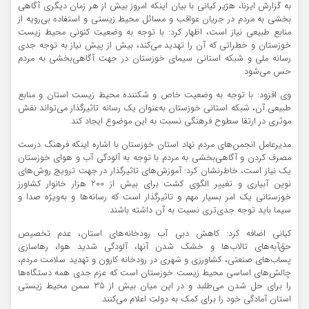
به گزارش ایزنا، هژیر کیانی با بیان اینکه امروز بیش از هر زمان دیگری آگاهی
بخشی به مردم در جریان عواقب و مسائل محیط زیستی و استفاده بی‌رویه از
منابع طبیعی نیاز است، اظهار کرد: با توجه به وضعیت کنونی محیط زیست
خوزستان و خطراتی که آن را تهدید می‌کند، بیش از پیش نیاز به توجه جدی
رسانه ملی و شبکه استانی سیمای خوزستان در جهت آگاهی‌بخشی به مردم
حس می‌شود.
وی افزود: با توجه به وضعیت خاص و شکننده محیط زیست استان و منابع
طبیعی آن، شبکه استانی خوزستان به‌عنوان یک رسانه تاثیرگذار می‌تواند نقش
موثری در ارتقا سطوح فرهنگی نسبت به این موضوع ایجاد کند.
مدیرعامل انجمن‌های مردم نهاد استان خوزستان با اشاره اینکه فرهنگ درست
مصرف کردن و آگاهی‌بخشی به مردم با توجه به آلودگی آب و هوای خوزستان
یک نیاز است، خاطرنشان کرد: آموزش‌های تاثیرگذار در جهت ترویج روش‌های
نوین آبیاری و تغییر الگوی کشت برای بیش از 200 هزار خانوار کشاورز
خوزستانی یک امر بسیار مهم و تاثیر‌گذار است که رسانه‌ها و به‌ویژه صدا و
سیما باید توجه جدی‌تری نسبت به آن داشته باشند.
کیانی اضافه کرد: کاهش دبی آب رودخانه‌های استان، عدم تخصیص
حق‌آبه‌های تالاب‌ها و خشک شدن آنها، آلودگی شدید هوا، رهاسازی
پساب‌های صنعتی، کشاورزی و شهری در رودخانه کارون و تهدید سلامت مردم،
چالش‌های اساسی محیط زیست خوزستان است که عزم جدی همه دستگاه‌ها
را برای حل شدن می‌طلبد و در این میان بیش از 35 سمن محیط زیستی
استان آمادگی خود را برای کمک به دولت اعلام می‌کنند.