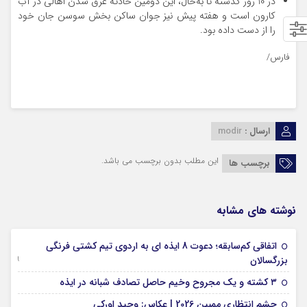
در 10 روز گذشته تا به‌حال، این دومین حادثه غرق شدن اهالی در آب
کارون است و هفته پیش نیز جوان ساکن بخش سوسن جان خود
را از دست داده بود.
فارس/
ارسال :
modir
این مطلب بدون برچسب می باشد.
برچسب ها
نوشته های مشابه
اتفاقی کم‌سابقه؛ دعوت 8 ایذه ای به اردوی تیم کشتی فرنگی
09 جولای 2026
بزرگسالان
09 فوریه 2026
۳ کشته و یک مجروح وخیم حاصل تصادف شبانه در ایذه
01 فوریه 2026
چشم انتظاری ممبین 2026 | عکاس: وحید اورکی