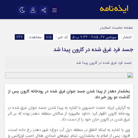
نام کاربری یا نشانی ایمیل
اینستاگرام
تلگرام
صفحه نخست
اسلایدر
انتشار :
سپتامبر 27, 2015 - 9:32 ب.ظ
کد خبر :
815
مشاهده :
637
سروش
ایتا
جسد فرد غرق شده در کارون پیدا شد
رمز عبور
آپارات
اپلیکیشن
جسد فرد غرق شده در کارون پیدا شد
مرا به خاطر بسپار
بخشدار دهدز از پیدا شدن جسد جوان غرق شده در رودخانه کارون پس از
گذشت دو روز خبر داد.
به گزارش ایزنا، حجت خسروی با اشاره به پیدا شدن جسد جوان غرق شده در
رودخانه کارون اظهار کرد: «داود عالیپور» از ساکنان منطقه دهدز بوده که بر اثر
غرق شدن در کارون جان خود را از دست داد.
وی با اشاره به اینکه اتفاق در منطقه «پل آب دوغ» شهر دهدز رخ‌ داده است،
افزود: پس از اعلام به بخشداری، تمام تیم‌های امدادی هلال احمر، اورژانس و