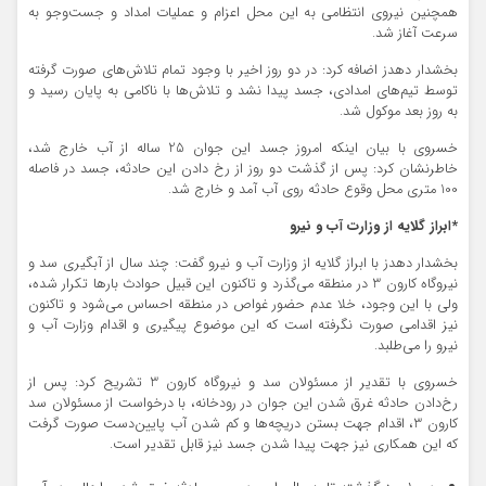
همچنین نیروی انتظامی به این محل اعزام و عملیات امداد و جست‌و‌جو به‌
سرعت آغاز شد.
بخشدار دهدز اضافه کرد: در دو روز اخیر با وجود تمام تلاش‌های صورت گرفته
توسط تیم‌های امدادی، جسد پیدا نشد و تلاش‌ها با ناکامی به پایان رسید و
به روز بعد موکول شد.
خسروی با بیان اینکه امروز جسد این جوان 25 ساله از آب خارج شد،
خاطرنشان کرد: پس از گذشت دو روز از رخ‌ دادن این حادثه، جسد در فاصله
100 متری محل وقوع حادثه روی آب آمد و خارج شد.
*ابراز گلایه از وزارت آب و نیرو
بخشدار دهدز با ابراز گلایه از وزارت آب و نیرو گفت: چند سال از آبگیری سد و
نیروگاه کارون 3 در منطقه می‌گذرد و تاکنون این قبیل حوادث بارها تکرار شده،
ولی با این وجود، خلا عدم حضور غواص در منطقه احساس می‌شود و تا‌کنون
نیز اقدامی صورت نگرفته است که این موضوع پیگیری و اقدام وزارت آب و
نیرو را می‌طلبد.
خسروی با تقدیر از مسئولان سد و نیروگاه کارون 3 تشریح کرد: پس از
رخ‌دادن حادثه غرق شدن این جوان در رودخانه، با درخواست از مسئولان سد
کارون 3، اقدام جهت بستن دریچه‌ها و کم شدن آب پایین‌دست صورت گرفت
که این همکاری نیز جهت پیدا شدن جسد نیز قابل تقدیر است.