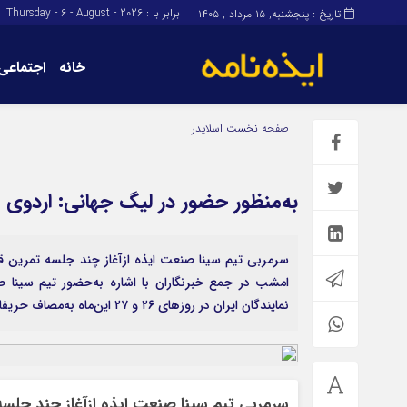
برابر با : Thursday - 6 - August - 2026
تاریخ : پنجشنبه, ۱۵ مرداد , ۱۴۰۵
خانه
اجتماعی
برگه نمونه
برگه نمونه
صفحه نخست
اسلایدر
درباره ما
به‌منظور حضور در لیگ جهانی: اردوی 
سرمربی تیم سینا صنعت ایذه ازآغاز چند جلسه تمرین قبل
امشب در جمع خبرنگاران با اشاره به‌حضور تیم سینا ص
نمایندگان ایران در روزهای ۲۶ و ۲۷ این‌ماه به‌مصاف حریفان […]
سرمربی تیم سینا صنعت ایذه ازآغاز چند جلسه 