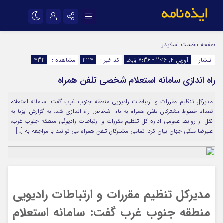
نام کاربری یا نشانی ایمیل
اینستاگرام
تلگرام
صفحه نخست
اسلایدر
انتشار :
آوریل 4, 2016 - 7:36 ق.ظ
کد خبر :
2114
مشاهده :
432
سروش
ایتا
راه اندازی سامانه استعلام شخصی تلفن همراه
رمز عبور
آپارات
اپلیکیشن
مدیرکل تنظیم مقررات و ارتباطات رادیویی منطقه جنوب غرب گفت: سامانه استعلام
تعداد خطوط مشترکان تلفن همراه به نام اشخاص راه اندازی شد. به گزارش ایزنا به
مرا به خاطر بسپار
نقل از روابط عمومی اداره کل تنظیم مقررات و ارتباطات رادیوئی منطقه جنوب غرب،
علیرضا ملکی جهان بیان کرد: تمامی مشترکان تلفن همراه می توانند با مراجعه به […]
مدیرکل تنظیم مقررات و ارتباطات رادیویی
منطقه جنوب غرب گفت: سامانه استعلام