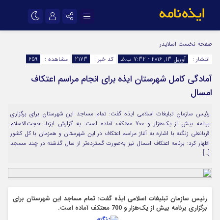
نام کاربری یا نشانی ایمیل
اینستاگرام
تلگرام
صفحه نخست
اسلایدر
انتشار :
آوریل 13, 2016 - 7:32 ب.ظ
کد خبر :
2173
مشاهده :
659
سروش
ایتا
آمادگی کامل شهرستان ایذه برای انجام مراسم اعتکاف
رمز عبور
آپارات
اپلیکیشن
امسال
رئیس سازمان تبلیغات اسلامی ایذه گفت: تمام مساجد این شهرستان برای برگزاری
مرا به خاطر بسپار
برنامه بیش از یک‌هزار و 700 معتکف آماده است. به گزارش ایزنا، حجت‌الاسلام
قربانعلی زنگنه با اشاره به آغاز مراسم اعتکاف در این شهرستان و همزمان با کل کشور
اظهار کرد: برنامه اعتکاف امسال نیز به‌صورت گسترده‌تر از سال گذشته در چند مسجد
[…]
رئیس سازمان تبلیغات اسلامی ایذه گفت: تمام مساجد این شهرستان برای
برگزاری برنامه بیش از یک‌هزار و 700 معتکف آماده است.