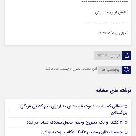
======================
گزارش از: وحید اورکی
=====================
انتهای پیام/۷۲۰۲۶/
ارسال :
modir
این مطلب بدون برچسب می باشد.
برچسب ها
نوشته های مشابه
اتفاقی کم‌سابقه؛ دعوت 8 ایذه ای به اردوی تیم کشتی فرنگی
09 جولای 2026
بزرگسالان
09 فوریه 2026
۳ کشته و یک مجروح وخیم حاصل تصادف شبانه در ایذه
01 فوریه 2026
چشم انتظاری ممبین 2026 | عکاس: وحید اورکی