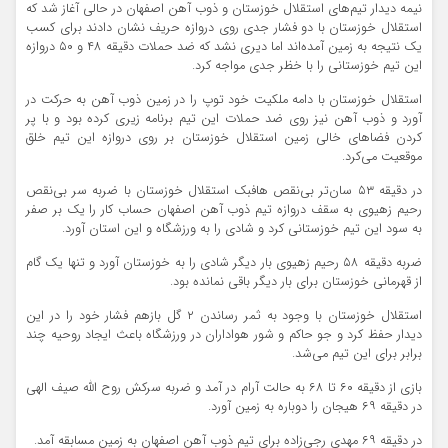
نیمه دیدار تیم‌های استقلال خوزستان و ذوب آهن اصفهان در حالی آغاز شد که
استقلال خوزستان با دو فشار جدی روی دروازه حریف نشان دادند برای کسب
یک نتیجه به زمین آمده‌اند اما دیری نشد که ضد حملات دقیقه ۴۸ و ۵۰ دروازه
این تیم خوزستانی را با خظر جدی مواجه کرد.
استقلال خوزستان با دامه ملکیت خود توپ را در زمین ذوب آهن به حرکت در
آورد و ذوب آهن نیز روی ضد حملات این تیم برنامه زیری کرده بود و با پر
کردن فضاهای خالی زمین استقلال خوزستان بر روی دروازه این تیم خلق
موقعیت می‌کرد.
در دقیقه ۵۳ سان‌تر بی‌نقص هافبک استقلال خوزستان با ضربه سر بی‌نقص
رحیم زهیوی به سقف دروازه تیم ذوب آهن اصفهان حساب کار را یک بر صفر
به سود این تیم خوزستانی کرد و شادی را به ورزشگاه و این استان آورد.
ضربه دقیقه ۵۸ رحیم زهیوی بار دیگر شادی را به خوزستان آورد و تنها یک گام
از قهرمانی خوزستان برای بار دیگر باقی نمانده بود.
استقلال خوزستان با وجود به ثمر رساندن ۲ گل بازهم فشار خود را در این
دیدار حفظ کرد و جو حاکم و شور هواداران در ورزشگاه باعث ایجاد روحیه چند
برابر برای این تیم می‌شد.
بازی از دقیقه ۶۰ تا ۶۸ به حالت آرام در آمد و ضربه سرکش روح الله صیف الهی
در دقیقه ۶۹ هیجان را دوباره به زمین آورد.
در دقیقه ۶۹ مهدی رجی‌زاده برای تیم ذوب آهن اصفهان به زمین مسابقه آمد.