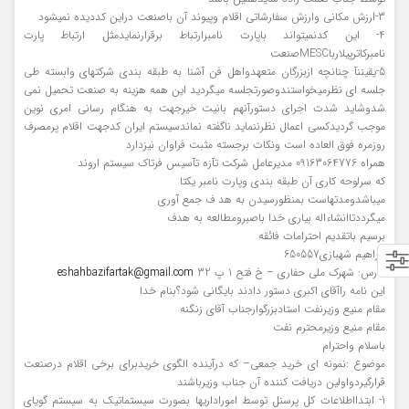
3-ارزش مکانی وارزش سفارشاتی اقلام وپیوند آن باصنعت دراین کددیده نمیشود
4- این کدنمیتواند باپارت نامبرارتباط برقرارنمایدمثل ارتباط پارت
نامبرکاترپیلارباMESCصنعت
5-یقیننآ چنانچه ازبزرگان متعهدواهل فن آشنا به طبقه بندی شرکتهای وابسته طی
جلسه ای نظرمیخواستندوصورتجلسه میگردید این همه هزینه به صنعت تحمیل نمی
شدوشاید شدت اجرای دستورآنهم بانیت خیرجهت به هنگام رسانی امری نوین
موجب گردیدکسی اعمال نظرننماید ناگفته نماندسیستم ایران کدجهت اقلام پرمصرف
روزمره فوق العاده است ونکات برجسته مثبت فراوان نیزدارد
همراه 09163064776 مدیرعامل شرکت تآزه تآسیس فرتاک سیستم اروند
که سرلوحه کاری آن طبقه بندی وپارت نامبر یکتا
میباشدومدتهاست بمنظورسیدن به هد ف جمع آوری
میگرددتاانشاءاله بیاری خدا باصبرومطالعه به هدف
برسیم باتقدیم احترامات فائقه
ابراهیم شهبازی650557
آدرس: شهرک ملی حفاری – خ فتح 1 پ 32
eshahbazifartak@gmail.com
این نامه راآقای اکبری دستور دادند بایگانی شود؟بنام خدا
مقام منیع وزیرنفت استادبزرگوارجناب آقای زنگنه
مقام منیع وزیرمحترم نفت
باسلام واحترام
موضوع :نمونه ای خرید جمعی– که درآینده الگوی خریدبرای برخی اقلام درصنعت
قرارگیردواولین دریافت کننده آن جناب وزیرباشند
1- ابتدااطلاعات کل پرسنل توسط اموراداریها بصورت سیستماتیک به سیستم گویای