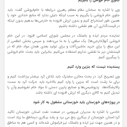
جلوی خام فروشی را بگیریم
وی با اشاره به سخنان مقام معظم رهبری دررابطه با خام‌فروشی گفت: باید
جلوی خام فروشی را بگیریم به سبب اینکه دلیلی ندارد که منابع خدادی خود را
همین طور استخراج کنیم و بدون ارزش افزوده به خارجی‌ها بدهیم بدون اینکه
در قیمت‌گذاری آن هم نقشی داشته باشیم.
نماینده مردم ایذه و باغملک در مجلس شورای اسلامی افزود: در این خام
فروشی آنها(خارجی‌ها) یک مبلغی را به ما می‌دهند و سپس بخش اعظمی از
این مبلغ را برای خرید ماشین‌آلات و برای تولید بعدی همان مواد خام که در
قیمتشان نیز ما نقشی نداریم استفاده می‌کنیم. بنابراین باید بحث خام فروشی
را پیگیری کنیم.
پسندیده نیست که بنزین وارد کنیم
وی تصریح کرد: در بحث مخازن مشترک باید تلاش کرد بیشتر برداشت کنیم و
برای ما زشت است که بنزین را وارد کنیم بالاخره باید حرکت کرد به سمت
پالایشگاه‌ها، پتروشیمی‌ها و صنایع پایین دستی تا مواد خام نفروشیم وآن را
تبدیل کنیم به کالای دیگری که ارزش افزوده ای داشته باشد.
در پروژه‌های خوزستان باید خوزستانی مشغول به کار شود
خادمی با اشاره به مدیران غیربومی در صنعت نفت استان خوزستان تاکید
کرد:استان خوزستان از بیکاری رنج می برد و رشد بیکاری درمناطق ما زیاد است
و در همین جهت نیز ایذه و باغملک نیز فراموش شده‌اند و کسی هم به مناطق