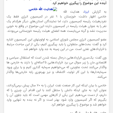
آینده این موضوع را پیگیری خواهیم کرد.
به گزارش
ایزنا
، هدایت الله
خادمی اظهار داشت: خوزستان با 9 نفر در کمیسیون انرژی فقط یک
نفردرهیئت رئیسه کمیسیون دارد، اما نمایندگان استان‌های دیگر هرکدام یک
نفر را به عنوان هیئت رئیسه در کمیسیون دارند؛ این موضوع در واقع به خوبی
مدیریت نشد و گرنه می‌بایست همه اعضای هیئت رئیسه خوزستانی می‌بودند.
عضو کمیسیون انرژی مجلس شورای اسلامی به اولویتهای این کمیسیون اشاره
کرد و گفت: بحث‌های متفاوتی را باید پیگیری کنیم، یکی از این مباحث مرتبط
با قراردادهای نفتی است. من در این زمینه به جد وارد خواهم شد.
وی گفت: یک‌سری قراردادهایی درحال بسته شدن است که استقلال سیاسی و
اقتصادی مان را زیر سوال می برد. قراردادهایی 25ساله‌ای را دارند به خارجی ها
واگذار می‌کنند تحت عناوینی که می‌خواهیم سرمایه گذاری کنیم و یا برای ورود
سرمایه‌دارها؛ با این کار تولید، اکتشاف و نیز بهره‌وری رابه خارجی‌ها واگذار
می‌کنند.
خادمی با بیان اینکه این کار صنعت نفت ایران را به 70 سال پیش برمی‌گرداند،
عنوان کرد: به جای اینکه دانش را منتقل کنند با این اقدام آن چیزی را که
داریم، از دست می‌دهیم. این یکی از کارهای مهمی است که باید جلوی آن را
بگیریم که اگر کمیسیون وارد شود بهتر است و اگر نه بنده به تنهایی وارد
خواهم شد و موضوع را پیگیری خواهم کرد.