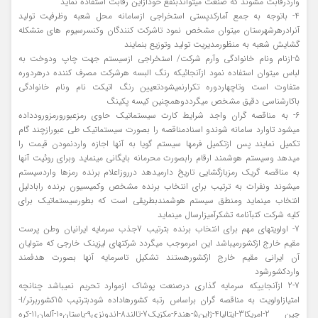
واردرقابت مشوند که صنعت میتواندبنفع خودازاین رقابت استفاده نماید
4- باتوجه به جمع آمارکدپستی استخراجی ازسامانه محل شعبه وظرفیت تولید
آنرادرهرشهرستان میتوان مشخص نمود تاشرکت کنندگان وکنسرسیوم های متشکله
گشایش شعبه به منظورمدیریت تولید وتوزیع بنمایند
5-ازنام ونام خانوادگی وآرم شرکت/ استخراجی ازسیستم جهت چاپ ودوخت به
لباس میتوان استفاده نمود ازآنجائیکه رنگ البسه هرشرکت مصرف کننده درهردوره
متفاوت است وتاچهاردوره تکرارنمیشودتعیین رنگ اتیکت نام ونام خانوادگی
باکارشناسی دقیق مشخص میگرددوهمچنین کیسه پکینگ
6- به مناقصه گران واجد شرایط کارت سیستماتیک حاوی رمزعبورورمزورودداده
میشود تاوارد سامانه شوندو اسنادمناقصه را بصورت سیستماتیک طی عبورازچند گام
تکمیل نمایند پس ازتکمیل فرمها سیستم گویا به آنها اجازه واردنمودن قیمت را
میدهد وسیستم هوشمند ارقام رابصورت محرمانه بایگانی مینماید وبرای روئیت آنها
به مناقصه گریک رمزبازگشایی تاریخ دارمیدهد درروزاعلام برنده رمزها واردسیستم
میشوند ونفرات به ترتیب برای انتخاب برنده مشخص وکمیسیون برنده رابادلیل
انتخاب مینماید ومنطق سیستم هوشمندبطریقی است که بطورسیستماتیک برای
کلیه شرکت کتبآنامه تشکرآمیزارسال مینماید
7- اولویتهای مهم برای انتخاب برنده بترتیب 7جذب سرمایه ایرانیان وطن پرست
مقیم خارج ازکشورمیباشد این امرموجب میگردد شرکتهای لیزینک خارجی که متولیان
آن ایرانی مقیم خارج ازکشورهستند تشکیل تاسرمایه آنها بصورت هدفمند
واردکشورشود
2-7 ازآنجاییکه سرمایه گذاری درصنعت پوشاک ازموارد تحریم نمیباشد چنانچه
امتیازاولویت به مناقصه گران براساس رتبه کشورهاداده شودبترتیب 15کشوربرتر/ا-
چین 2-امریکا3-ایتالیا4-ژاپن5-هند6-مکزیک7-تالند8-اندونزی9-پاستان10-آلمان11-کره