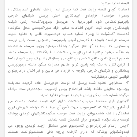
البسه تغذیه میشود
1-سامانه گویای البسه وزارت نفت کلیه پرسنل اعم ازداخلی /اقماری /بیمارستانی /
رسمی/ حراست/ قراردادی /پیمانکاری /حتی پرسنل شرکتهای خارجی
رانیزمیتواندشامل شود امورادرایها به هرپرسنل رمزورود/کدسه رقمی شرکت
یاپیمانکاری جهت ثبت آخرین اطلاعات متغیر افراد سایز/کدپستی محل سکونت/
کدسمت /کدشرکت تا بهمراه شماره حساب خودبصورت تلفنی به تغذیه نمایند
سیستم هوشمند باتوجه به کدپستی آدرس رامینویسد وهمچنین سمت رامی نویسد
و سمتهایی که البسه به آنها تعلق نمیگیرد راحذف مینماید وچون سیستم هرششماه
به هنگام میشود چنانچه احدی ازپرسنل اطلاعات غلط یاگذشته رابه سیستم بدهد
به جرم ترجیح دادن منافع شخصی برمنافع ملی وسازمانی تنبیهاتی چون تعویق یکسا
ل ترفیع تنزل به یک رتبه پایین تر و امثالهم مجازات میگرد دالبته درموردپرسنل
پیمانکاران و شرکتهای خارجی باتوجه به قرارداد فی مابین و نیز اخلال درآمارمیتوان
قوانینی تنبیهی درنظرگرفت
2- استخراجی تغذیه شده پرسنل که توسط خودپرسنل اعلام گردیده مطابقت
وچنانچه مغایرتی داشته باشد آنرااصلاح وپس ازتصویب مجدددرخواست موظف
میگردد شماره حساب کل پرسنل خودرابه سیستم تغذیه نمایند
2-بطریق فوق ملاحظه میفرماییداطلاعات دقیق کلیه البسه صنعت بدست می
آیدآماری باتیراژبالا که کنسرسیومی جهت تآمن آن میطلبد که درتمام شهرهای ایران
نمایندگی داشته باشددرواقع وزارت نفت موجب میگرددتاشرکتهای تولیدی پوشاک
توسعه یابند درتمام شهرهای ایران گشایش شعبه بنمایند
3-پس ازاعلام تیراژدرفراخوان کنسرسیوم هایی متشکل ازچند تولیدی بوجود می
آیندوشرکتهای پوشاک که دارای کارخانه پارچه بافی هستندوتوانمند هستند