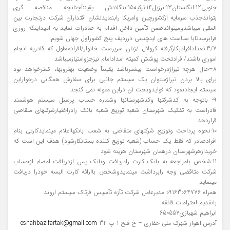
جنوبی12-انگلستان13-برزیل14-ترکیه15-بنگلادش یقیننآچنانچه مناقصه گری
بتواندجذب سرمایه ازکشورچین وامریکا رابنمایدنشان اقتدارآن شرکت درتجارت بین
المللی میباشدومیتواندضمن تآمین داخل اقدام به صادرات نماید به امیداینکه روزی
فرابرسدتابا سیاست های اینچنینی درردیف پنج کشوراول جهان شویم
3/7-تعدادافرادبکارگرفته کرولال /زنان سرپرست خانوار/افرادمعلول که قادربه انجام
اموری باشند/افرادتحت پوشش کمیته امدادامام نیزجزوامتیازمیباشد
8–حال هرچه تیراژدرخواست بیشترباشد یقیننآ وضعیت بهتروبهاء کمترخواهد بود
برای بالا بردن تیراژمیتوان یک سیستم جانبی برای سفارش همگانی درجواراین
سیستم ایجادنمود که فوایدوبحث آن دراین مقوله نمی گنجد
9- باتوجه به کدشرکتها وکدشهرستانها وشماره حساب پرسنل سیستم هوشمند
قادراست به تفکیک شهرستان شعبه توزیع شعبه بانک رادراختیارشرکتهای متقاصی
قراردهد
10-نحوه پرداخت وتوزیع شرکتهای متقاضی به شعب بانکهااعلام مینمایدکارتی بنام
افرادصادر که فقط یک حساب (شعبه توزیع کننده بستانکارشود) هدف این است که
خریدازهرشهرستان درهمان شهرستان هزینه شود
11-شخص بامراجعه به بانک کارت رادریافت وبانک پس ازدریافت امضاء ازحساب
شرکت متاقضی وجه رابرداشت مینمایدوشخص باارائه کارت البسه خودرا دریافت
مینماید
همراه 09163064776 مدیرعامل شرکت تآزه تآسیس فرتاک سیستم اروند
باتقدیم احترامات فائقه
ابراهیم شهبازی650557
آدرس:اهواز شهرک ملی حفاری – خ فتح 1 پ 32
eshahbazifartak@gmail.com