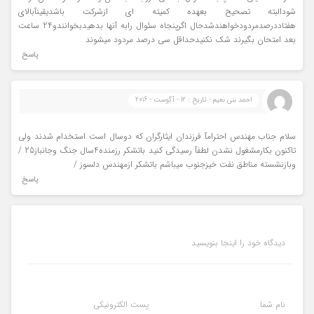
شودالبته تصحیح بعهده کمیته ای ازشرکت باشدیقینآبالای
هفتاددرصدمردودخواهندشدحال اگرپنجاه سئوال رابه آنها بدهیدبخوانندو24 ساعت
بعد امتحان بگیرند شک نکنیدحداقل سی درصد مردود میشوند
پاسخ
احمد بنی نعیم - تاریخ : 12 - آگوست - 2016
سلام جناب مهندس احترامآ فرزندان ایثارگران که دوسال است استخدام شدند ولی
تاکنون بکارمشغول نشدن لطفآ رسیدگی کنید باتشکر رزمنده4سال جنگ وجانباز25 /
وبازنشسته مناطق نفت خیزجنوب میباشم باتشکر ازمهندس دلسوز /
پاسخ
دیدگاه خود را اینجا بنویسید
نام شما
پست الکترونیکی