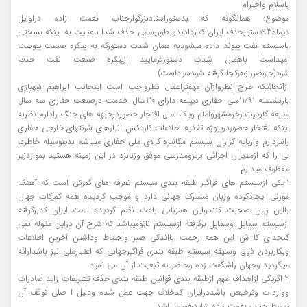
باسلام واحترام
موضوع: همانگونه که بدستوراستادبزرگوارجناب نعمت زاده دراوایل
دیماه93دستورحذف ایران کدردادندوبطوررسمی حذف شدا باعنایت به اینکه بسختی
باسیستم نفت پیوند داده میشودبه همان شدت دستورکه به پیکره صنعت پیوست
امیداست باهمان شدت دستورفرمایید ازپیکره صنعت نفت حذف
شود(جلوضررازهرکجا گرفته شودسوداست)
ازآنجائیکه طرح نظروازآن مهمتراعمال نظرواجب است اینجانب ابراهیم شهبازی
بازنشسته 11/91ملی حفاری دیپلمه دارای 30سال خدمت درصنعت حفاری سه سال
سابقه کاردربندرخرمشهروامام ویک سال افتخار حضوردرجبهه های جنگ رادارم نظربه
اینکه افتخار حضوردرپروژه تغذیه اطلاعات کاردکس انبارهای شرکتهای خارجی حفاری
رانیزدارم وازپایه گزاران سیستم مکانیزه کالای ملی حفاری میباشم بدینوسیله خاطرعا
لی را که ازمدیران اجرائی برترومدرسی موفق وزبانزد در این زمینه هستید بمواردزیر
معطوف میدارم
1-یکی ازسیستم های فراگیر طبقه بندی سیستم تعرفه های گمرکی است که آهنگ
موزنی ایجادکرده وزبان مشترک جهانی دارد و موجب گردیده همه گمرکات جهان
بااین زبان صحبت کنندواین همزبانی باعث نظم گردیده است ایران کدبرگرفته
ازسیستم سماپل وسماپل برگرفته ازسیستم ناتومیباشد که شرح آن دراین مقوله نمی
گنجدای کا ش این همه زحمت بااندکی صبر واحتیاط وداشتن آخرین اطلاعات
وبکاربردن ذوق وسلیقه سیستم طبقه بندی فراگیرجهانی که اعتبارملی نیز باشدارائه
میگردید وجهان راشگفت زده وحاضر به تبعیت از آن می نمود
2-اگریکی ازاهداف مهم ازطبقه بندی قوانین طبقه بندی حذف تشریفات زاید صادرات
وواردات وترخیص باشددرایران کدخلاف جهت عمل شده ودلیل ا صلی توقف آن
توسط جناب نعمت زاده شایدهمین باشد