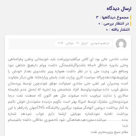
ارسال دیدگاه
مجموع دیدگاهها : 3
در انتظار بررسی : 0
انتشار یافته : 0
ابراهیم شهبازی - تاریخ : 21 - جولای - 2016
جناب خادمی عالی بود ای کاش میگفتیدوزیرنفت باید خوزستانی ونفتی وفراجناهی
وحتی بادوره حداقل 8ساله باشدواگرشایستگی داشت ووام دارهیچ جناهی نبود
ومنافع ملی وعزت ملی را در نظر داشت همواره وزیر باشدوزیر بعداز خودش را
نیزاوپیشنهاددهدچراکه سیاست کاری وزارت نفت باسایر وزارتخانه های دیگر متفاوت
است ومدیران غیر نفتی حتی ستادی نمیتوانند موفق شوندچون توسط زیردستان
متملق فریب داده میشوندوتوسط افراد متخصص وبا تجربه که تحمل عدم شایسته
سالاری را ندارند نیزفریب داده میشوند مثل هم اکنون که صنعنت نفت درجا
میزندومخازن مشترک توسط امریکا بهتر است بگویم دزدیده مشونددل خوش نکنیم
به آمار برداشت دروغین آنهامگر میشود بزرگترین پالایشگاه CNGجهان رادرقطر با این
برداشت تغذیه نمودشماره موبایلی ازشما دارم جواب نمیدهد شماره
بنده……………….میباشددستوردهیدهماهنگی شود تاحضوری ملاقاتی داشته باشیمبنام
خدا
مقام منیع وزیرمحترم نفت