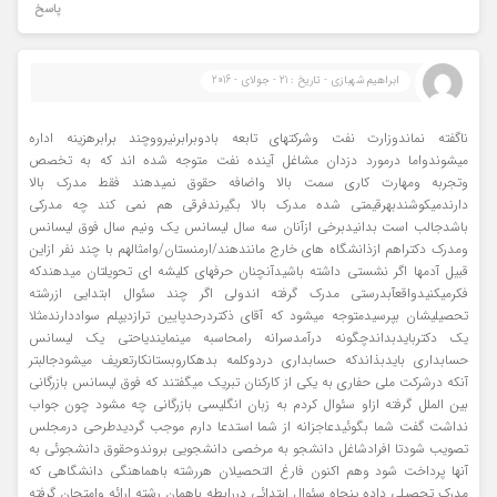
پاسخ
ابراهیم شهبازی - تاریخ : 21 - جولای - 2016
ناگفته نماندوزارت نفت وشرکتهای تابعه بادوبرابرنیرووچند برابرهزینه اداره
میشوندواما درمورد دزدان مشاغل آینده نفت متوجه شده اند که به تخصص
وتجربه ومهارت کاری سمت بالا واضافه حقوق نمیدهند فقط مدرک بالا
دارندمیکوشندبهرقیمتی شده مدرک بالا بگیرندفرقی هم نمی کند چه مدرکی
باشدجالب است بدانیدبرخی ازآنان سه سال لیسانس یک ونیم سال فوق لیسانس
ومدرک دکتراهم ازذانشگاه های خارج مانندهند/ارمنستان/وامثالهم با چند نفر ازاین
قبیل آدمها اگر نشستی داشته باشیدآنچنان حرفهای کلیشه ای تحویلتان میدهندکه
فکرمیکنیدواقعآبدرستی مدرک گرفته اندولی اگر چند سئوال ابتدایی ازرشته
تحصیلیشان بپرسیدمتوجه میشود که آقای ذکتردرحدپایین ترازدیپلم سواددارندمثلا
یک دکتربایدبداندچگونه درآمدسرانه رامحاسبه مینمایندیاحتی یک لیسانس
حسابداری بایدبذاندکه حسابداری دردوکلمه بدهکاروبستانکارتعریف میشودجالبتر
آنکه درشرکت ملی حفاری به یکی از کارکنان تبریک میگفتند که فوق لیسانس بازرگانی
بین الملل گرفته ازاو سئوال کردم به زبان انگلیسی بازرگانی چه مشود چون جواب
نداشت گفت شما بگوئیدعاجزانه از شما استدعا دارم موجب گردیدطرحی درمجلس
تصویب شودتا افرادشاغل دانشجو به مرخصی دانشجویی بروندوحقوق دانشجوئی به
آنها پرداخت شود وهم اکنون فارغ التحصیلان هررشته باهماهنگی دانشگاهی که
مدرک تحصیلی داده پنجاه سئوال ابتدائی دررابطه باهمان رشته ارائه وامتحان گرفته