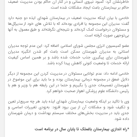
خاطرنشان کرد: کمبود نیروی انسانی و در کنار آن حاکم بودن مدیریت ضعیف
حاکم بر بیمارستان باعث ایجاد مشکلات شده است.
خادمی با بیان اینکه مدیریت ضعیف در بیمارستان شهدای ایذه دو جنبه دارد
گفت: مدیران این مجموعه یا افرادی بوده‌اند که با تلاش های خود از مدیرکل‌ها
و مسئولان درخواست کمک کرده‌اند و نتیجه‌ای نگرفته‌اند و طبق معمول به آنها
بی‌توجهی صورت گرفته است.
عضو کمیسیون انرژی مجلس شورای اسلامی اضافه کرد: این عدم توجه مدیران
استانی به مدیران شهرستان ممکن است باعث کم شدن انگیزه مدیران
شهرستان برای پیگیری جذب خدمات شده باشد و بر همین اساس کیفیت
ارائه خدمات تا وضعیت کنونی کاهش پیدا کرده باشد.
خادمی ادامه داد: عدم توانایی مسئولان در مدیریت کردن این مجموعه از دیگر
دلایل ضعق در مجموعه درمانی بیمارستان بوده و ما باید برای این موضوع در
شهرستان تصمیمات جدی را بگیریم و حتما در این رابطه هم با وزیر و هم با
رئیس دانشگاه علوم پزشکی اهواز صحبت خواهم کرد.
وی با تاکید بر اینکه وضعیت بیمارستان شهدای ایذه باید هر چه سریع‌تر تعین
و تکلیف شود و مشکلات آن از بین برود افزود: به‌زودی تغییرات اساسی و
جدی باید در مدیریت بخش‌های مختلف سیستم بهداشت و درمان شهرستان
داده شود.
*راه اندازی بیمارستان باغملک تا پایان سال در برنامه است