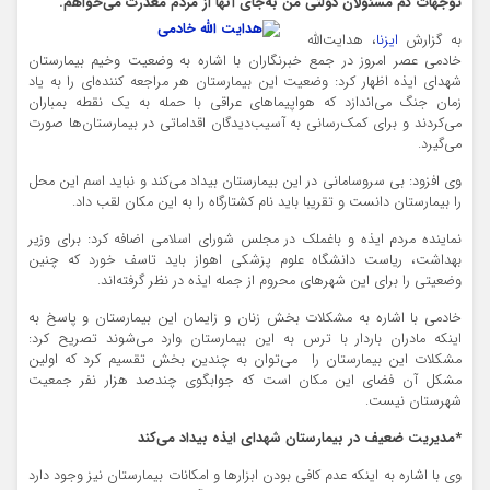
توجهات کم مسئولان دولتی من به‌جای آنها از مردم معذرت می‌خواهم.
به گزارش
ایزنا
، هدایت‌الله
خادمی عصر امروز در جمع خبرنگاران با اشاره به وضعیت وخیم بیمارستان
شهدای ایذه اظهار کرد: وضعیت این بیمارستان هر مراجعه کننده‌ای را به یاد
زمان جنگ می‌اندازد که هواپیماهای عراقی با حمله به یک نقطه بمباران
می‌کردند و برای کمک‌رسانی به آسیب‌دیدگان اقداماتی در بیمارستان‌ها صورت
می‌گیرد.
وی افزود: بی سروسامانی در این بیمارستان بیداد می‌کند و نباید اسم این محل
را بیمارستان دانست و تقریبا باید نام کشتارگاه را به این مکان لقب داد.
نماینده مردم ایذه و باغملک در مجلس شورای اسلامی اضافه کرد: برای وزیر
بهداشت، ریاست دانشگاه علوم پزشکی اهواز باید تاسف خورد که چنین
وضعیتی را برای این شهرهای محروم از جمله ایذه در نظر گرفته‌اند.
خادمی با اشاره به مشکلات بخش زنان و زایمان این بیمارستان و پاسخ به
اینکه مادران باردار با ترس به این بیمارستان وارد می‌شوند تصریح کرد:
مشکلات این بیمارستان را می‌توان به چندین بخش تقسیم کرد که اولین
مشکل آن فضای این مکان است که جوابگوی چندصد هزار نفر جمعیت
شهرستان نیست.
*مدیریت ضعیف در بیمارستان شهدای ایذه بیداد می‌کند
وی با اشاره به اینکه عدم کافی بودن ابزارها و امکانات بیمارستان نیز وجود دارد