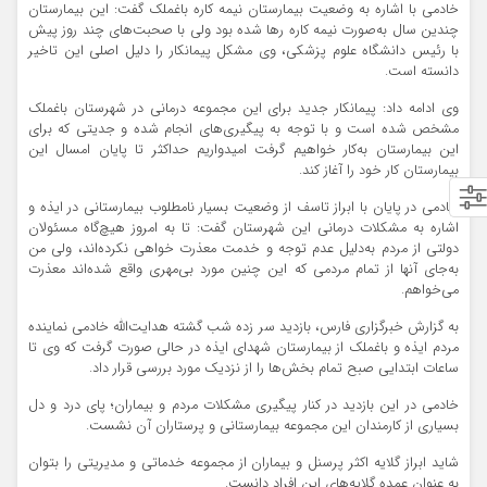
خادمی با اشاره به وضعیت بیمارستان نیمه کاره باغملک گفت: این بیمارستان
چندین سال به‌صورت نیمه کاره رها شده بود ولی با صحبت‌های چند روز پیش
با رئیس دانشگاه علوم پزشکی، وی مشکل پیمانکار را دلیل اصلی این تاخیر
دانسته است.
وی ادامه داد: پیمانکار جدید برای این مجموعه درمانی در شهرستان باغملک
مشخص شده است و با توجه به پیگیری‌های انجام شده و جدیتی که برای
این بیمارستان به‌کار خواهیم گرفت امیدواریم حداکثر تا پایان امسال این
بیمارستان کار خود را آغاز کند.
خادمی در پایان با ابراز تاسف از وضعیت بسیار نامطلوب بیمارستانی در ایذه و
اشاره به مشکلات درمانی این شهرستان گفت: تا به امروز هیچ‌گاه مسئولان
دولتی از مردم به‌دلیل عدم توجه و خدمت معذرت خواهی نکرده‌اند، ولی من
به‌جای آنها از تمام مردمی که این چنین مورد بی‌مهری واقع شده‌اند معذرت
می‌خواهم.
به گزارش خبرگزاری فارس، بازدید سر زده شب گشته هدایت‌الله خادمی نماینده
مردم ایذه و باغملک از بیمارستان شهدای ایذه در حالی صورت گرفت که وی تا
ساعات ابتدایی صبح تمام بخش‌ها را از نزدیک مورد بررسی قرار داد.
خادمی در این بازدید در کنار پیگیری مشکلات مردم و بیماران؛ پای درد و دل
بسیاری از کارمندان این مجموعه بیمارستانی و پرستاران آن نشست.
شاید ابراز گلایه اکثر پرسنل و بیماران از مجموعه خدماتی و مدیریتی را بتوان
به عنوان عمده گلایه‌های این افراد دانست.