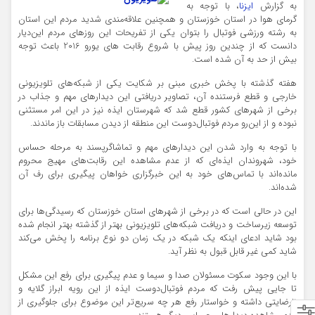
به گزارش
ایزنا
، با توجه به
گرمای هوا در استان خوزستان و همچنین علاقه‌مندی شدید مردم این استان
به رشته ورزشی فوتبال را بتوان یکی از تفریحات این روزهای مردم این‌دیار
دانست که از چندین روز پیش با شروع رقابت های یورو 2016 باعث توجه
بیش از حد به آن شده است.
هفته گذشته با پخش خبری مبنی بر شکایت یکی از شبکه‌های تلویزیونی
خارجی و قطع فرستنده آن، تصاویر دریافتی این دیدارهای مهم و جذاب در
برخی از شهرهای کشور قطع شد که شهرستان ایذه نیز در این امر مستثنی
نبوده و از این‌رو مردم فوتبال‌دوست این منطقه از دیدن مسابقات باز ماندند.
با توجه به وارد شدن این دیدارهای مهم و تماشاگر‌پسند به مرحله حساس
خود، شهروندان ایذه‌ای که از عدم مشاهده این رقابت‌های مهیج محروم
مانده‌اند با تماس‌های خود به این خبرگزاری خواهان پیگیری برای رف آن
شده‌اند.
این در حالی است که در برخی از شهرهای استان خوزستان که رسیدگی‌ها برای
توسعه زیرساخت و دریافت شبکه‌های تلویزیونی بهتر از گذشته بهتر انجام شده
بود شاید ادعای اینکه یک شبکه در یک زمان دو نوع برنامه را پخش می‌کند
شاید کمی غیر قابل قبول به نظر آید.
با این وجود سکوت مسئولان صدا و سیما و عدم پیگیری برای رفع این مشکل
تا جایی پیش رفت که مردم فوتبال‌دوست ایذه از این رویه ابراز گلایه و
نارضایتی داشته و خواستار رفع هر چه سریع‌تر این موضوع برای جلوگیری از