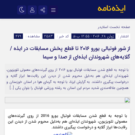
نام کاربری یا نشانی ایمیل
اینستاگرام
تلگرام
صفحه نخست
اسلایدر
انتشار :
ژوئن 28, 2016 - 12:55 ب.ظ
کد خبر :
2583
مشاهده :
479
سروش
ایتا
از شور فوتبالی یورو 2016 تا قطع پخش مسابقات در ایذه /
رمز عبور
آپارات
اپلیکیشن
گلایه‌های شهروندان ایذه‌ای از صدا و سیما
با توجه به قطع شدن مسابقات فوتبال یورو 2016 از روی گیرنده‌های معمولی تلویزیون،
مرا به خاطر بسپار
شهروندان ایذه‌ای هم به‌دلیل محروم شدن از دیدن این رقابت‌ها ابراز گلایه و
درخواست پیگیری داشتند. به گزارش ایزنا، با توجه به گرمای هوا در استان خوزستان و
همچنین علاقه‌مندی شدید مردم این استان به رشته ورزشی فوتبال را بتوان یکی […]
با توجه به قطع شدن مسابقات فوتبال یورو 2016 از روی گیرنده‌های
معمولی تلویزیون، شهروندان ایذه‌ای هم به‌دلیل محروم شدن از دیدن این
رقابت‌ها ابراز گلایه و درخواست پیگیری داشتند.