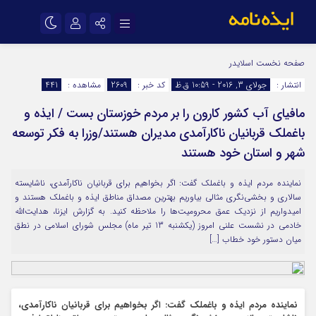
نام کاربری یا نشانی ایمیل
اینستاگرام
تلگرام
صفحه نخست
اسلایدر
انتشار :
جولای 3, 2016 - 10:59 ق.ظ
کد خبر :
2609
مشاهده :
441
سروش
ایتا
مافیای آب کشور کارون را بر مردم خوزستان بست / ایذه و
رمز عبور
آپارات
اپلیکیشن
باغملک قربانیان ناکارآمدی مدیران هستند/وزرا به فکر توسعه
شهر و استان خود هستند
مرا به خاطر بسپار
نماینده مردم ایذه و باغملک گفت: اگر بخواهیم برای قربانیان ناکارآمدی، ناشایسته
سالاری و بخشی‌نگری مثالی بیاوریم بهترین مصداق مناطق ایذه و باغملک هستند و
امیدواریم از نزدیک عمق محرومیت‌ها را ملاحظه کنید. به گزارش ایزنا، هدایت‌الله
خادمی در نشست علنی امروز (یکشنبه 13 تیر ماه) مجلس شورای اسلامی در نطق
میان دستور خود خطاب […]
نماینده مردم ایذه و باغملک گفت: اگر بخواهیم برای قربانیان ناکارآمدی،