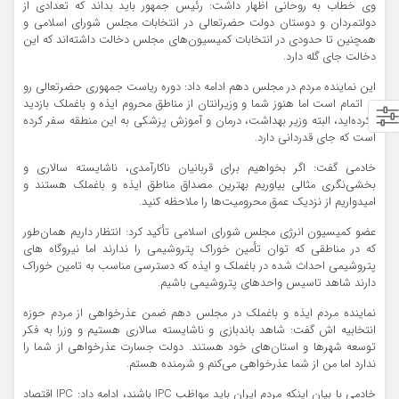
وی خطاب به روحانی اظهار داشت: رئیس جمهور باید بداند که تعدادی از
دولتمردان و دوستان دولت حضرتعالی در انتخابات مجلس شورای اسلامی و
همچنین تا حدودی در انتخابات کمیسیون‌های مجلس دخالت داشته‌اند که این
دخالت جای گله دارد.
این نماینده مردم در مجلس دهم ادامه داد: دوره ریاست جمهوری حضرتعالی رو
به اتمام است اما هنوز شما و وزیرانتان از مناطق محروم ایذه و باغملک بازدید
نکرده‌اید، البته وزیر بهداشت، درمان و آموزش پزشکی به این منطقه سفر کرده
است که جای قدردانی دارد.
خادمی گفت: اگر بخواهیم برای قربانیان ناکارآمدی، ناشایسته سالاری و
بخشی‌نگری مثالی بیاوریم بهترین مصداق مناطق ایذه و باغملک هستند و
امیدواریم از نزدیک عمق محرومیت‌ها را ملاحظه کنید.
عضو کمیسیون انرژی مجلس شورای اسلامی تأکید کرد: انتظار داریم همان‌طور
که در مناطقی که توان تأمین خوراک پتروشیمی را ندارند اما نیروگاه های
پتروشیمی احداث شده در باغملک و ایذه که دسترسی مناسب به تامین خوراک
دارند شاهد تاسیس واحدهای پتروشیمی باشیم.
نماینده مردم ایذه و باغملک در مجلس دهم ضمن عذرخواهی از مردم حوزه
انتخابیه اش گفت: شاهد باندبازی و ناشایسته سالاری هستیم و وزرا به فکر
توسعه شهرها و استان‌های خود هستند. دولت جسارت عذرخواهی از شما را
ندارد اما من از شما عذرخواهی می‌کنم و شرمنده هستم.
خادمی با بیان اینکه مردم ایران باید مواظب
IPC
باشند، ادامه داد:
IPC
اقتصاد