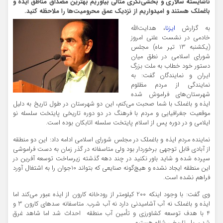
ناشایسته سالاری و بخشی‌نگری مثالی بیاوریم بهترین مصداق مناطق ایذه و
باغملک هستند و امیدواریم از نزدیک عمق محرومیت‌ها را ملاحظه کنید.
به گزارش
ایزنا
، هدایت‌الله
خادمی در نشست علنی امروز
(یکشنبه 13 تیر ماه) مجلس
شورای اسلامی در نطق میان
دستور خود خطاب به ملت بزرگ
ایران و نمایندگان گفت: به
نمایندگی از مردم مظلوم
شهرستان‌های فراموش شده
ایذه و باغملک با شما صحبت می‌کنم، این دو شهرستان در طول تاریخ به دلیل
موقعیت جغرافیایی و مردم با فرهنگ در دو دوره تاریخی پایتخت سلسله نو
ایلامی و در دوره پس از اسلام پایتخت سلسله اتابکان بوده است.
نماینده مردم ایذه و باغملک در مجلس شورای اسلامی ادامه داد: این دو منطقه
از آبادی قابل توجهی برخوردار بود ولی متاسفانه در گذر زمان به دست فراموشی
سپرده شده و شاید باور نکنید در چند دهه گذشته زیرساخت توسعه آفرین در
این منطقه ایجاد نشده و هیچ‌گونه صنایعی که بتواند 10جوان را به اشتغال آورد
فراهم نشده است.
وی گفت: با وجود اینکه 200 کیلومتر از رودخانه کارون از ایذه عبور می‌کند اما
ایذه و باغملک نه آب آشامیدنی دارد نه آب شرب. متاسفانه سدهای کارون 3 و
4 با هدف توسعه کشاورزی و تأمین آب منطقه احداث شد اما شاهد غرق