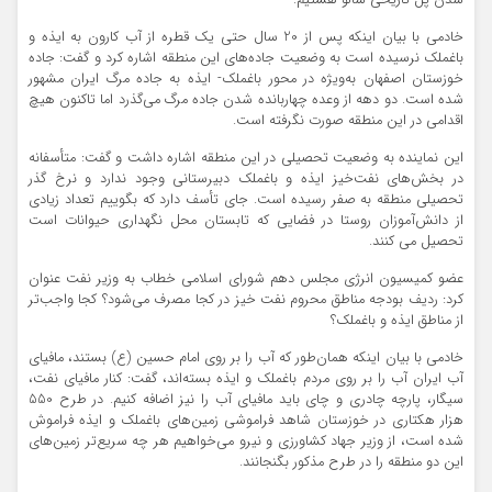
شدن پل تاریخی شالو هستیم.
خادمی با بیان اینکه پس از 20 سال حتی یک قطره از آب کارون به ایذه و
باغملک نرسیده است به وضعیت جاده‌های این منطقه اشاره کرد و گفت: جاده
خوزستان اصفهان به‌ویژه در محور باغملک- ایذه به جاده مرگ ایران مشهور
شده است. دو دهه از وعده چهاربانده شدن جاده مرگ می‌گذرد اما تاکنون هیچ
اقدامی در این منطقه صورت نگرفته است.
این نماینده به وضعیت تحصیلی در این منطقه اشاره داشت و گفت: متأسفانه
در بخش‌های نفت‌خیز ایذه و باغملک دبیرستانی وجود ندارد و نرخ گذر
تحصیلی منطقه به صفر رسیده است. جای تأسف دارد که بگوییم تعداد زیادی
از دانش‌آموزان روستا در فضایی که تابستان محل نگهداری حیوانات است
تحصیل می کنند.
عضو کمیسیون انرژی مجلس دهم شورای اسلامی خطاب به وزیر نفت عنوان
کرد: ردیف بودجه مناطق محروم نفت خیز در کجا مصرف می‌شود؟ کجا واجب‌تر
از مناطق ایذه و باغملک؟
خادمی با بیان اینکه همان‌طور که آب را بر روی امام حسین (ع) بستند، مافیای
آب ایران آب را بر روی مردم باغملک و ایذه بسته‌اند، گفت: کنار مافیای نفت،
سیگار، پارچه چادری و چای باید مافیای آب را نیز اضافه کنیم. در طرح 550
هزار هکتاری در خوزستان شاهد فراموشی زمین‌های باغملک و ایذه فراموش
شده است، از وزیر جهاد کشاورزی و نیرو می‌خواهیم هر چه سریع‌تر زمین‌های
این دو منطقه را در طرح مذکور بگنجانند.