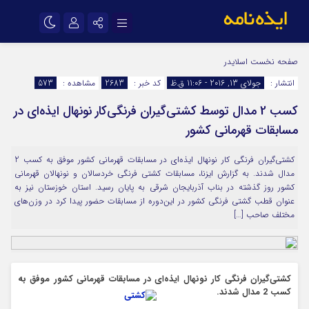
نام کاربری یا نشانی ایمیل
اینستاگرام
تلگرام
صفحه نخست
اسلایدر
انتشار :
جولای 13, 2016 - 11:06 ق.ظ
کد خبر :
2683
مشاهده :
573
سروش
ایتا
کسب 2 مدال توسط کشتی‌گیران فرنگی‌کار نونهال ایذه‌ای در
رمز عبور
آپارات
اپلیکیشن
مسابقات قهرمانی کشور
کشتی‌گیران فرنگی کار نونهال ایذه‌ای در مسابقات قهرمانی کشور موفق به کسب 2
مرا به خاطر بسپار
مدال شدند. به گزارش ایزنا، مسابقات کشتی فرنگی خردسالان و نونهالان قهرمانی
کشور روز گذشته در بناب آذربایجان شرقی به پایان رسید. استان خوزستان نیز به
عنوان قطب گشتی فرنگی کشور در این‌دوره از مسابقات حضور پیدا کرد در وزن‌های
مختلف صاحب […]
کشتی‌گیران فرنگی کار نونهال ایذه‌ای در مسابقات قهرمانی کشور موفق به
کسب 2 مدال شدند.