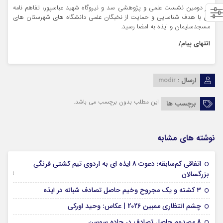
در دومین نشست علمی و پژوهشی سد و نیروگاه شهید عباسپور، تفاهم نامه
ای با هدف شناسایی و حمایت از نخبگان علمی دانشگاه های شهرستان های
مسجدسلیمان و ایذه به امضا رسید.
انتهای پیام/
ارسال :
modir
این مطلب بدون برچسب می باشد.
برچسب ها
نوشته های مشابه
اتفاقی کم‌سابقه؛ دعوت 8 ایذه ای به اردوی تیم کشتی فرنگی
09 جولای 2026
بزرگسالان
09 فوریه 2026
۳ کشته و یک مجروح وخیم حاصل تصادف شبانه در ایذه
01 فوریه 2026
چشم انتظاری ممبین 2026 | عکاس: وحید اورکی
07 ژانویه 2026
8 مصدوم حاصل تصادف در جاده سوسن