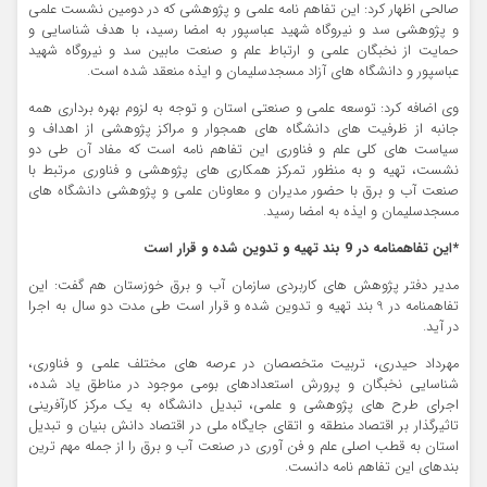
صالحی اظهار کرد: این تفاهم نامه علمی و پژوهشی که در دومین نشست علمی
و پژوهشی سد و نیروگاه شهید عباسپور به امضا رسید، با هدف شناسایی و
حمایت از نخبگان علمی و ارتباط علم و صنعت مابین سد و نیروگاه شهید
عباسپور و دانشگاه های آزاد مسجدسلیمان و ایذه منعقد شده است.
وی اضافه کرد: توسعه علمی و صنعتی استان و توجه به لزوم بهره برداری همه
جانبه از ظرفیت های دانشگاه های همجوار و مراکز پژوهشی از اهداف و
سیاست های کلی علم و فناوری این تفاهم نامه است که مفاد آن طی دو
نشست، تهیه و به منظور تمرکز همکاری های پژوهشی و فناوری مرتبط با
صنعت آب و برق با حضور مدیران و معاونان علمی و پژوهشی دانشگاه های
مسجدسلیمان و ایذه به امضا رسید.
*این تفاهمنامه در 9 بند تهیه و تدوین شده و قرار است
مدیر دفتر پژوهش های کاربردی سازمان آب و برق خوزستان هم گفت: این
تفاهمنامه در 9 بند تهیه و تدوین شده و قرار است طی مدت دو سال به اجرا
در آید.
مهرداد حیدری، تربیت متخصصان در عرصه های مختلف علمی و فناوری،
شناسایی نخبگان و پرورش استعدادهای بومی موجود در مناطق یاد شده،
اجرای طرح های پژوهشی و علمی، تبدیل دانشگاه به یک مرکز کارآفرینی
تاثیرگذار بر اقتصاد منطقه و اتقای جایگاه ملی در اقتصاد دانش بنیان و تبدیل
استان به قطب اصلی علم و فن آوری در صنعت آب و برق را از جمله مهم ترین
بندهای این تفاهم نامه دانست.