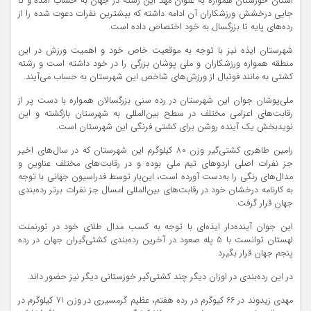
استان خوزستان همواره به عنوان مهد این رشته در جهان به حساب آمده و تا
جایی درخشش ورزشکاران آن ادامه داشته که بیشترین نفرات دعوت شده را از
رده‌های پایه تا بزرگسال به خود اختصاص داده است.
شهرستان ایذه نیز با توجه به موقعیت خاص خود و اهمیت ورزش در این
منطقه همواره ورزشکاران و ملی پوشان بزرگی را در خود داشته است و رشته
کشتی به مانند فوتبال از ورزش‌های شاخص این شهرستان به حساب می‌آیند.
ملی‌پوشان جوان این شهرستان در رده سنی بزرگسالان همواره با دست پر از
رقابت‌های اعزامی مختلف در سطح بین‌المللی به شهرستان بازگشته و این
نوید‌بخش یک آینده روشن برای کشتی فرنگی این شهرستان است.
رامین طاهری کشتی‌گیر وزن 80 کیلوگرم این شهرستان که در سال‌های اخیر
جز نفرات اصلی اردوهای تیم ملی بوده و در رقابت‌های مختلف عناوین و
مدال‌های رنگی را به‌دست آورده است، این‌بار توسط فدراسیون جهانی با توجه
به کارنامه درخشان خود در رقابت‌های بین‌المللی امسال جز نفرات برتر رده‌بندی
جهان قرار گرفت.
این جوان آینده‌دار ایذه‌ای با توجه به کسب مدال طلای خود در تورنمنت
لهستان توانست با 5 پله صعود در آخرین رده‌بندی کشتی‌گیران جهان در رده
پنجم جهان قرار بگیرد.
در این رده‌بندی در اوزان دیگر چند کشتی‌گیر خوزستانی دیگر نیز حضور داند.
مهدی زیدوند در 66 کیوگرم در رده هفتم، عظیم گرمسیری در وزن 71 کیلوگرم در