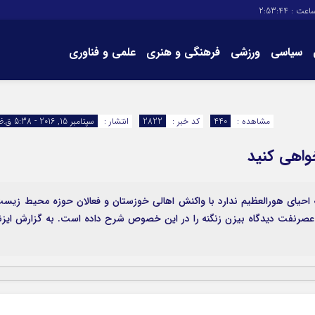
اعت :
2:53:45
سیاسی
ورزشی
فرهنگی و هنری
علمی و فناوری
برگه های سایت
تماس با ما
مشاهده :
440
کد خبر :
2822
انتشار :
سپتامبر 15, 2016 - 5:38 ق.ظ
واهی کنید
ه احیای هورالعظیم ندارد با واکنش اهالی خوزستان و فعالان حوزه محیط زیس
ه عصرنفت دیدگاه بیزن زنگنه را در این خصوص شرح داده است. به گزارش ایزنا