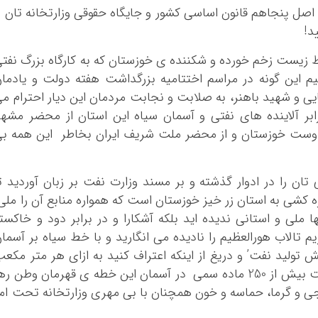
صل پنجاهم قانون اساسی کشور و جایگاه حقوقی وزارتخانه تان ر
د!
حیط زیست زخم خورده و شکننده ی خوزستان که به کارگاه بزرگ نفت
یم این گونه در مراسم اختتامیه بزرگداشت هفته دولت و یادما
 و شهید باهنر، به صلابت و نجابت مردمان این دیار احترام م
بر آلاینده های نفتی و آسمان سیاه این استان از محضر مشه
 دوست خوزستان و از محضر ملت شریف ایران بخاطر این همه ب
ان را در ادوار گذشته و بر مسند وزارت نفت بر زبان آوردید ت
ه کشی به استان زر خیز خوزستان است که همواره منابع آن را ملی
ا ملی و استانی ندیده اید بلکه آشکارا و در برابر دود و خاکست
 تالاب هورالعظیم را نادیده می انگارید و با خط سیاه بر آسما
ش تولید نفت’ و دریغ از اینکه اعتراف کنید به ازای هر متر مکع
گاز ناشی از عملیات فلرینگ و بهره برداری نفت بیش از 250 ماده سمی در آسمان این خطه ی قهرمان وطن ر
ی و گرما، حماسه و خون همچنان با بی مهری وزارتخانه تحت ام