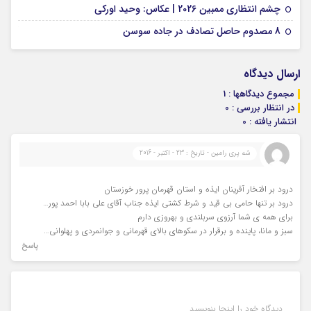
01 فوریه 2026
چشم انتظاری ممبین 2026 | عکاس: وحید اورکی
07 ژانویه 2026
8 مصدوم حاصل تصادف در جاده سوسن
ارسال دیدگاه
مجموع دیدگاهها : 1
در انتظار بررسی : 0
انتشار یافته : 0
شه پری رامین - تاریخ : 23 - اکتبر - 2016
درود بر افتخار آفرینان ایذه و استان قهرمان پرور خوزستان
درود بر تنها حامی بی قید و شرط کشتی ایذه جناب آقای علی بابا احمد پور…
برای همه ی شما آرزوی سربلندی و بهروزی دارم
سبز و مانا، پاینده و برقرار در سکوهای بالای قهرمانی و جوانمردی و پهلوانی…
پاسخ
دیدگاه خود را اینجا بنویسید