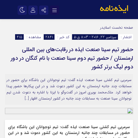
نام کاربری یا نشانی ایمیل
اینستاگرام
تلگرام
صفحه نخست
اسلایدر
انتشار :
سپتامبر 22, 2016 - 8:03 ق.ظ
کد خبر :
2841
مشاهده :
415
سروش
ایتا
حضور تیم سینا صنعت ایذه در رقابت‌های بین المللی
رمز عبور
آپارات
اپلیکیشن
ارمنستان / حضور تیم دوم سینا صنعت با نام کنگان در دور
دوم لیگ برتر کشور
مرا به خاطر بسپار
سرمربی تیم کشتی سینا صنعت ایذه گفت: تیم نوجوانان این باشگاه برای حضور در
مسابقات چند جانبه ارمنستان به این کشور دعوت شد و در این پیکارها حضور پیدا
خواهد کرد. ملک‌محمد بویری امروز در گفت‌و‌گو با ایزنا با اشاره به دعوت شدن تیم
نوجوانان سینا صنعت به مسابقات چند جانبه در کشور ارمنستان اظهار […]
سرمربی تیم کشتی سینا صنعت ایذه گفت: تیم نوجوانان این باشگاه برای
حضور در مسابقات چند جانبه ارمنستان به این کشور دعوت شد و در این