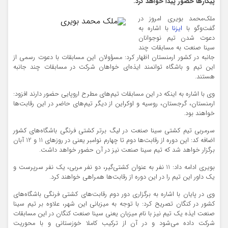
پیکارها حضور پیدا خواهد کرد.
ملک‌محمد بویری امروز در
گفت‌و‌گو با
ایزنا
با اشاره به
ملک محمد بویری
دعوت شدن تیم نوجوانان
سینا صنعت به مسابقات چند
جانبه در کشور ارمنستان اظهار کرد: مسؤولان این مسابقات با دعوت رسمی از
این تیم و باشگاه توانمند ایذه‌ای خواهان شرکت در مسابقات چند جانبه
هستند.
وی با اشاره به اینکه در این مسابقات تیم‌های مطرح اروپایی حضور دارند افزود:
ارمنستان، گرجستان، روسیه و اوکراین از دیگر تیم‌های حاضر در این رقابت‌ها
خواهند بود.
سرمربی تیم کشتی سینا صنعت در لیگ برتر کشتی فرنگی باشگاه‌های کشور
اضافه کد: این دوره از رقابت‌ها دوم تا چهارم نوامبر یعنی در روزهای 11 و 12 آبان
برگزار خواهد شد که تیم سینا صنعت نیز در آن حضور خواهد داشت.
بویری ادامه داد: 11 نفر به عنوان کشتی‌گیر، دو نفر مربی، یک نفر سرپرست و
یک داور این تیم را در این دوره از رقابت‌ها همراهی خواهند کرد.
وی در پایان با اشاره به برگزاری دور دوم رقابت‌های کشتی فرنگی باشگاه‌های
کشور در کنگان تصریح کرد: با توجه به میزبانی این شهر، علاوه بر تیم سینا
صنعت ایذه یک تیم نیز با نام میزبان یعنی سینا صنعت کنگان در این مسابقات
شرکت داده می‌شود و در آن از ترکیب کاملا خوزستانی و با محوریت