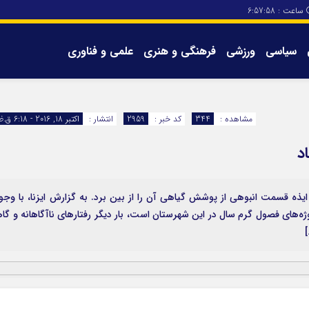
ساعت :
6:57:58
سیاسی
ورزشی
فرهنگی و هنری
علمی و فناوری
برگه های سایت
تماس با ما
مشاهده :
344
کد خبر :
2959
انتشار :
اکتبر 18, 2016 - 6:18 ق.ظ
د
ایذه قسمت انبوهی از پوشش گیاهی آن را از بین برد. به گزارش ایزنا، با وجو
وژه‌های فصول گرم سال در این شهرستان است، بار دیگر رفتارهای ناآگاهانه و گا‌ه