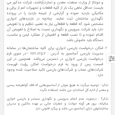
و مونتاژ از وزارت صنعت، معدن و تجارت)باشند، شرکت مذکور می
بایست حداقل ماهی یک بار از کلیه قطعات و تجهیزات اعم از برقی و
مکانیکی بازدید نموده و گزارشی از نتیجه بازدید را در پرونده
نگهداری ساختمان ثبت نمایند. چنانچه در بازدیدهای ادواری
مشخص شود که قطعه یا قطعاتی نیاز به تعمیر، تنظیم و یا تعویض
دارد باید شرکت سرویس و نگهداری نسبت به اصلاح یا تعویض آن
اقدام نموده و تا نصب قطعه و اطمینان از عملکرد ایمن و مناسب،
دستگاه باید خاموش باشد.
امکان درخواست بازرسی ادواری برای کلیه ساختمان‌ها در سامانه
مدیریت بازرسی آسانسور به آدرس : isiri.org.ir –در منوی فرم
درخواست بازرسی ادواری در دسترس می‌باشد. همچنین در این
قسمت پس از ورود به فرم درخواست امکان رؤیت فهرست
شرکت‌های نصاب و شرکت‌های بازرسی تائید صلاحیت شده وجود
دارد.
تذکر1 : توصیه می­گردد به هیچ عنوان از آسانسورهایی که فاقد گواهینامه رسمی
و معتبر از اداره کل استاندارد می باشند استفاده نگردد.
تذکر2 : درصورت عدم انجام سرویس و نگهداری مستمر و بازرسی ادواری
سالیانه، بروز هر گونه حوادث و خطرات جانی بر عهده مالکین و مدیران
ساختمانهای دارای آسانسور می باشد و پیگرد قانونی دارد.