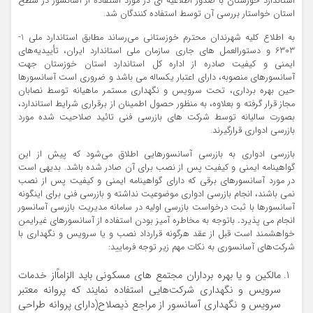
استاندارد خوزستان با صدور اطلاعیه ای در مورد استفاده از آسانسور در سطح
استان خواستار بررسی آن توسط استفاده کنندگان شد.
به اطلاع کلیه شهرندان محترم خوزستانی می‌رساند مطابق استاندارد ملی 1-
6303 و دستورالعمل های جاری سازمان ملی استاندارد ایران، تأییدیه‌های
ایمنی و کیفیت صادره از اداره کل استاندارد استان خوزستان جهت
آسانسورهای منصوبه، دارای اعتبار یکساله می باشد و ضروری است آسانسورها
حین بهره برداری، تحت سرویس و نگهداری مستمر ماهیانه توسط نصابان
مجاز قرار گرفته و بعلاوه، به منظور حصول اطمینان از برقراری شرایط استاندارد،
بصورت سالیانه توسط شرکت های بازرسی فنی تائید صلاحیت شده مورد
بازرسی ادواری قرارگیرند.
بازرسي ادواري به بازرسي آسانسورهایی اطلاق مي‌شود كه پيش از اين
گواهينامه ايمني و كيفيت پس از نصب براي آن صادر شده باشد. بديهي است
در مورد آسانسورهاي برقي كه داراي گواهينامه ايمني و كيفيت پس از نصب
نمي باشند، انجام بازرسي ادواري موضوعيت نداشته و بازرسي فني براي اينگونه
آسانسورها با ثبت درخواست بازرسي اوليه در سامانه مديريت بازرسي آسانسور
انجام مي پذيرد
.
باتوجه به مخاطره آمیز بودن استفاده از آسانسورهای غیرایمن
خواهشمند است قبل از عقد هرگونه قرارداد نصب و یا سرویس و نگهداری با
شرکت‌های آسانسوری به نکات مهم زیر توجه فرمایید:
مالکین و یا بهره برداران مجتمع های مسکونی باید الزاماًاز خدمات
سرویس و نگهداری شرکت‌هایی استفاده نمایند که پروانه معتبر
سرویس و نگهداری آسانسور از مراجع ذیصلاح(دارای پروانه طراحی