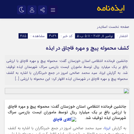
نام کاربری یا نشانی ایمیل
اینستاگرام
تلگرام
صفحه نخست
اسلایدر
انتشار :
نوامبر 8, 2016 - 5:11 ب.ظ
کد خبر :
3029
مشاهده :
485
سروش
ایتا
کشف محموله پیچ و مهره قاچاق در ایذه
رمز عبور
آپارات
اپلیکیشن
جانشين فرمانده انتظامي استان خوزستان گفت: محموله پیچ و مهره قاچاق با ارزشی
بالغ بر یک میلیارد ریال توسط ماموران ایست بازرسی سراک شهرستان ایذه توقیف
مرا به خاطر بسپار
شد. به گزارش ایزنا، سيد محمد صالحي امروز در جمع خبرنگاران با اشاره به کشف
محموله پيچ و مهره قاچاق در شهرستان ایذه اظهار کرد: این محموله با ارزشی […]
جانشين فرمانده انتظامي استان خوزستان گفت:
محموله پیچ و مهره قاچاق
با ارزشی بالغ بر یک میلیارد ریال توسط ماموران ایست بازرسی سراک
شهرستان ایذه توقیف شد.
به گزارش
ایزنا
، سيد محمد صالحي امروز در جمع خبرنگاران با اشاره به کشف