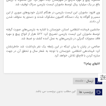
محموله پيچ و مهره قاچاق در شهرستان ایذه اظهار کرد: این محموله با ارزشی
بالغ بر یک میلیارد ریال توسط ماموران ایست بازرسی سراک توقیف شد.
وی افزود: ماموران این ایست بازرسی در هنگام کنترل خودروهای عبوری از این
مسیر و گلوگاه به یک دستگاه کامیون مشکوک شدند و دستور به متوقف شدن
آن دادند.
جانشين فرمانده انتظامي استان خوزستان با اشاره به بازرسی‌های صورت گرفته
توسط ماموران این ایست بازرسی تصریح کرد: 522 هزار از انواع پیچ و مهره
فاقد مجوزات گمرکی در بازرسی‌های به عمل آمده کشف و ضبط شد.
صالحی در پایان با بیان اینکه در این رابطه یک نفر بازداشت شد خاطرنشان
کرد: فرماندهی انتظامی خوزستان با توجه به شعار سال و تحقق آن در جهت
مبارزه کردن با قاچاق تلاش خواهد کرد.
انتهای پیام/*
ارسال :
modir
این مطلب بدون برچسب می باشد.
برچسب ها