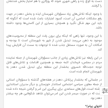
دست به کوچ زده و راهی شهری شوند که روزگاری با هم امتیاز بخش شدنشان
را گرفتند.
با وجود اینکه تلاش‌های زیاد مسؤولان شهرستان ایذه و بخش دهدز در جهت
رفع مشکلات اساسی آن است، کمبود اعتبارات باعث شده است که آنگونه که
باید این مهم شکل نگیرد و همچنان بسیاری از این کاستی‌ها وجود داشته
باشد.
با این وجود، تنها راهی که اینکه برای برون رفت این منطقه از محرومیت‌های
موجود به ذهن می‌رسد تبدیل شدن از شهر به شهرستان است تا بودجه و
امکانات آن به صورت مستقل جذب شده تا توجهات به سمت آن افزایش پیدا
کند.
در این رابطه نیز تلاش‌های زیادی از جانب مسؤولان شهرستان از جمله نماینده
مردم در مجلس، فرماندار، ائمه جمعه و همچنین اقدامات و تلاش‌های قابل
توجه حجت‌الله خسروی بخشدار این منطقه برای تبدیل شدن دهدز به
شهرستان انجام شده است.
در جلساتی که بخشدار پرتلاش دهدز در هفته‌های گذشته با مسؤولان استانی
از جمله معاون سیاسی اجتماعی استاندار خوزستان و دیگر مدیران استانداری
داشته است، قول‌های مساعدی برای پیگیری این امر و گرفتن نتیجه داده شده
است که در صورت میسر شدن این امر می‌توان شاهد شکوفایی هر چه بیشتر
دهدز بود.
انتهای پیام/*