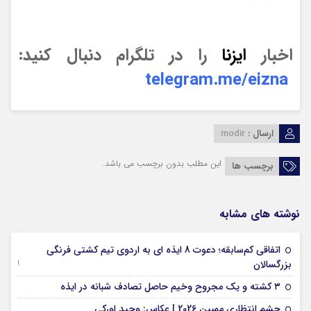
اخبار
ایزنا
را در تلگرام دنبال کنید:
telegram.me/eizna
ارسال :
modir
این مطلب بدون برچسب می باشد.
برچسب ها
نوشته های مشابه
اتفاقی کم‌سابقه؛ دعوت 8 ایذه ای به اردوی تیم کشتی فرنگی
09 جولای 2026
بزرگسالان
09 فوریه 2026
۳ کشته و یک مجروح وخیم حاصل تصادف شبانه در ایذه
01 فوریه 2026
چشم انتظاری ممبین 2026 | عکاس: وحید اورکی