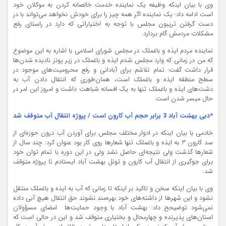
وی با بیان اینکه وظیفه یک نماینده خدمت خالصانه کردن به موکلان خود
است ادامه داد: یک نماینده اگر همه چیز را برای خودش نخواهد می‌تواند با در
دست گرفتن تریبون مجلس با توجه به اختیاراتی که دارد در راستای رفع
مشکلات مردمش گام بردارد.
نماینده مردم ایذه و باغملک در مجلس شورای اسلامی با اشاره به این موضوع
که من در زمانی که وارد مجلس شدم ایذه و باغملک در زیر پونز نادیده شدن‌ها
قرار داشت گفت: تمام تلاشم برای آبادانی و رفع محرومیت‌های موجود در
سطح منطقه ایذه و باغملک است، همان‌طوری که انتقال دادن آب به
دشت‌های ایذه و باغملک تنها به یک افسانه شباهت داشت و امروز این امر در
حال میسر شدن است.
*دبی بهشت آباد 3 برابر حجم آب کارون است / پروژه انتقال آب متوقف شد
خادمی با بیان اینکه در ادوار مختلف مجلس برای آوردن آب درون حوزه‌ای از
سد کارون 3 به ایذه و باغملک تنها شعارها روی کار بود عنوان کرد: چند سال از
شعارها گذشت ولی نتیجه‌ای حاصل نشد ولی در این دوره با تمام توان خود
برای جوگیری از انتقال آب کارون و تونل بهشت آباد ایستادم تا پروژه متوقف
شد.
وی با بیان اینکه سخن و تاکید بر اینکه تا زمانی که آب به ایذه و باغملک منتقل
نشود و این شهرها از داشته‌های خود بهره‌مند نشوند حق انتقال هیچ آبی داده
نمی‌شود توضیحح داد: بهشت آباد با وجود حمایت‌ها امضای مسؤولان
استان‌های پذیرنده و چهارمحال و بختیاری متوقف شد و این در حالی است که