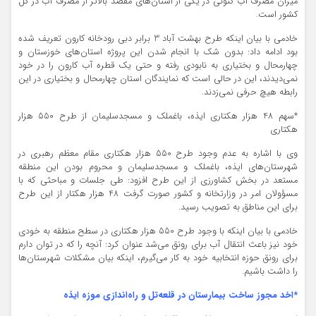
میزان مصرف آب کنونی در یکی از استان‌های مقصد بالاتر از مصرف آب در کل
کشور است.
خادمی با بیان اینکه طرح بهشت آباد 3 برابر دبی رودخانه کارون تعریف شده
بود ادامه داد: بدون شک با انجام شدن این پروژه استان‌های خوزستان و
چهارمحال و بختیاری به نابودی رفته و حتی یک قطره آب کارون را در خود
نمی‌دیدند، این در حالی است که نمایندگان استان چهارمحال و بختیاری در این
رابطه هیچ حرفی نمی‌زدند.
*سهم 48 هزار هکتاری ایذه، باغملک و مسجدسلیمان از طرح 550 هزار
هکتاری
وی با اشاره به عدم وجود طرح 550 هزار هکتاری مقام معظم رهبری در
شهرستان‌های ایذه، باغملک و مسجدسلیمان و محروم بودن این منطقه
مستعد در بخش کشاورزی از این طرح افزود: طی جلسات و مباحثی که با
مسؤولان امر در وزارتخانه و کشور صورت گرفت 48 هزار هکتار از این طرح
برای این مناطق به تصویب رسید.
خادمی با بیان اینکه با وجود طرح 550 هزار هکتاری در سطح منطقه به خودی
خود نیز باعث انتقال آب برای رونق می‌شد عنوان کرد: آنچه را که در توان دارم
برای رونق حوزه انتخابیه خود به کار می‌گیرم، اینکه بیان مشکلات شهرستان‌ها
را داشت باشیم.
*اخد مجوز ساخت بیمارستان در قلعه‌تل و راه‌اندازی موزه ایذه