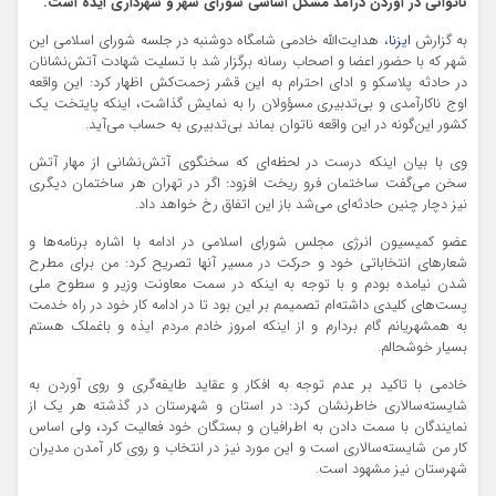
ناتوانی در آوردن درآمد مشکل اساسی شورای شهر و شهرداری ایذه است.
به گزارش
ایزنا
، هدایت‌الله خادمی شامگاه دوشنبه در جلسه شورای اسلامی این
شهر که با حضور اعضا و اصحاب رسانه برگزار شد با تسلیت شهادت آتش‌نشانان
در حادثه پلاسکو و ادای احترام به این قشر زحمت‌کش اظهار کرد: این واقعه
اوج ناکارآمدی و بی‌تدبیری مسؤولان را به نمایش گذاشت، اینکه پایتخت یک
کشور این‌گونه در این واقعه ناتوان بماند بی‌تدبیری به حساب می‌آید.
وی با بیان اینکه درست در لحظه‌ای که سخنگوی آتش‌نشانی از مهار آتش
سخن می‌گفت ساختمان فرو ریخت افزود: اگر در تهران هر ساختمان دیگری
نیز دچار چنین حادثه‌ای می‌شد باز این اتفاق رخ خواهد داد.
عضو کمیسیون انرژی مجلس شورای اسلامی در ادامه با اشاره برنامه‌ها و
شعارهای انتخاباتی خود و حرکت در مسیر آنها تصریح کرد: من برای مطرح
شدن نیامده بودم و با توجه به اینکه در سمت معاونت وزیر و سطوح ملی
پست‌های کلیدی داشته‌ام تصمیمم بر این بود تا در ادامه کار خود در راه خدمت
به همشهریانم گام بردارم و از اینکه امروز خادم مردم ایذه و باغملک هستم
بسیار خوشحالم.
خادمی با تاکید بر عدم توجه به افکار و عقاید طایفه‌گری و روی آوردن به
شایسته‌سالاری خاطرنشان کرد: در استان و شهرستان در گذشته هر یک از
نمایندگان با سمت دادن به اطرافیان و بستگان خود فعالیت کرد، ولی اساس
کار من شایسته‌سالاری است و این مورد نیز در انتخاب و روی کار آمدن مدیران
شهرستان نیز مشهود است.