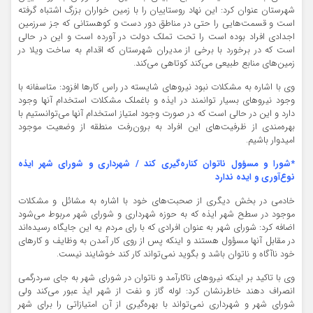
شهرستان عنوان کرد: این نهاد روستاییان را با زمین خواران بزرگ اشتباه گرفته
است و قسمت‌هایی را حتی در مناطق دور دست و کوهستانی که جز سرزمین
اجدادی افراد بوده است را تحت تملک دولت در آورده است و این در حالی
است که در برخورد با برخی از مدیران شهرستان که اقدام به ساخت ویلا در
زمین‌های منابع طبیعی می‌کند کوتاهی می‌کند.
وی با اشاره به مشکلات نبود نیروهای شایسته در راس کارها افزود: متاسفانه با
وجود نیروهای بسیار توانمند در ایذه و باغملک مشکلات استخدام آنها وجود
دارد و این در حالی است که در صورت وجود امتیاز استخدام آنها می‌توانستیم با
بهره‌مندی از ظرفیت‌های این افراد به برون‌رفت منطقه از وضعیت موجود
امیدوار باشیم.
*شورا و مسؤول ناتوان کناره‌گیری کند / شهرداری و شورای شهر ایذه
نوع‌آوری و ایده ندارد
خادمی در بخش دیگری از صحبت‌های خود با اشاره به مشائل و مشکلات
موجود در سطح شهر ایذه که به حوزه شهرداری و شورای شهر مربوط می‌شود
اضافه کرد: شورای شهر به عنوان افرادی که با رای مردم یه این جایگاه رسیده‌اند
در مقابل آنها مسؤول هستند و اینکه پس از روی کار آمدن به وظایف و کارهای
خود ناآگاه و ناتوان باشد و بگوید نمی‌تواند کار کند خوشایند نیست.
وی با تاکید بر اینکه نیروهای ناکارآمد و ناتوان در شورای شهر به جای سردرگمی
انصراف دهند خاطرنشان کرد: لوله گاز و نفت از شهر ایذ عبور می‌کند ولی
شورای شهر و شهرداری نمی‌تواند با بهره‌گیری از آن امتیازاتی را برای شهر