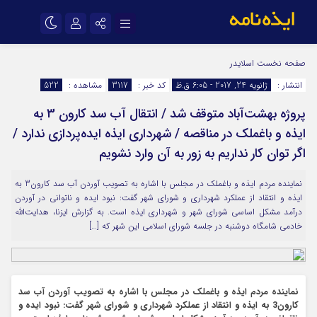
نام کاربری یا نشانی ایمیل
اینستاگرام
تلگرام
صفحه نخست
اسلایدر
انتشار :
ژانویه 24, 2017 - 6:05 ق.ظ
کد خبر :
3117
مشاهده :
522
سروش
ایتا
پروژه بهشت‌آباد متوقف شد / انتقال آب سد کارون 3 به
رمز عبور
آپارات
اپلیکیشن
ایذه و باغملک در مناقصه / شهرداری ایذه ایده‌پردازی ندارد /
اگر توان کار نداریم به زور به آن وارد نشویم
مرا به خاطر بسپار
نماینده مردم ایذه و باغملک در مجلس با اشاره به تصویب آوردن آب سد کارون3 به
ایذه و انتقاد از عملکرد شهرداری و شورای شهر گفت: نبود ایده و ناتوانی در آوردن
درآمد مشکل اساسی شورای شهر و شهرداری ایذه است. به گزارش ایزنا، هدایت‌الله
خادمی شامگاه دوشنبه در جلسه شورای اسلامی این شهر که […]
نماینده مردم ایذه و باغملک در مجلس با اشاره به تصویب آوردن آب سد
کارون3 به ایذه و انتقاد از عملکرد شهرداری و شورای شهر گفت: نبود ایده و