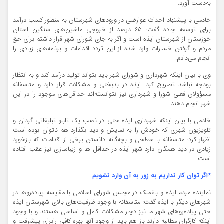
به‌دست آورد.
خادمی با پیشنهاد احداث عوارضی در ورودهای شهرستان به منظور کسب درآمد
برای توسعه جاده گفت: 65 درصد از خروجی ماشین‌های سنگین استان
خوزستان از شهرستان ایذه است و اگر به جای شورای شهر قرار داشتم برای حق
مردم و گرفتن خسارات وارد شده از این تردد اقدامات و برنامه‌های زیادی را
انجام می‌دادم.
وی با بیان اینکه شهرداری و شورای شهر باید بتواند تولید درآمد کند و به انتظار
بودجه نباشد تصریح کرد: ایذه در بدبختی و مشکلات قرار دارد و متاسفانه
مسؤولان فعلی شورا و شهرداری نیز نتوانسته‌اند حداقل‌های موجود را در این
شهر انجام دهند.
خادمی با بیان اینکه شهرداری ایذه حتی در نصب یک تابلو تبلیغاتی گردان و
تلویزیون شهری که خودش را به نمایش و دید بگذارد هم ناتوان بوده است
اظهار کرد: متاسفانه با سطحی و بچه‌گانه دانستن برخی از اقدامات که بازخورد
زیادی در دید همگان دارد شهر ایذه در حداقل ها و زیباسازی نیز عقب افتاده
است.
*اگر توان کار نداریم به زور به آن وارد نشویم
نماینده مردم ایذه و باغملک در مجلس شورای اسلامی با مقایسه پیاده‌روها در
شهرهای دیگر با ایذه گفت: متاسفانه با وجود ظرفیت‌های بالای شهرستان ایذه
حتی پیاده‌روهای شهر ما نیز دچار مشکلات کامل و اساسی هستند و با وجود
اینکه کارگران مطالبه دارند باز هم باید از وجود آنها بهره کافی رابرای پیشرفت و