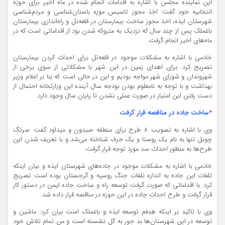
این نماینده مجلس با اشاره به اقدامات انجام شده در ماه اخیر برای حوزه
انتخابیه خود گفت: اخذ مجوز تاسیس موزه باستان‌شناسی و مردم‌شناسی
شهرستان ایذه، اخذ مجوز ساخت بیمارستان در قلعه‌تل و راه‌اندازی بیمارستان
باغملک پس از چند سال که نزدیک به متروکه شدن بود از اقداماتی است که در
ماه‌های اخیر انجام گرفت.
خادمی با اشاره به مشکلات موجود در قلعه‌تل برای احداث کردن بیمارستان
تصریح کرد: برای اهدای زمین در این شهر با مشکلاتی از سوی برخی از
شهروندان و شورای شهر مواجه بودیم و این در حالی است که بنا بر اعلام وزیر
بهداشت و با توجه به نامعلوم بودن بودجه سال آینده این وزارتخانه احتمال از
دست رفتن این امتیاز در صورت عملی نشدن تا پایان سال وجود دارد.
*ساخت جاده در مناقصه قرار گرفت
وی با اشاره به تصویب 8 طرح برای منطقه صیدون و میداود گفت: سرتگ
چویل تنها به نام یک روستا و یک حرف شناخته می‌شد و با تعریف شدن این
طرح‌ها به منظور احداث سد مورد توجه قرار گرفت.
خادمی با اشاره به مشکلات موجود در جاده‌های شهرستان ایذه و بیان اینکه
تلفات این جاده به اندازه تلفات جنگ روسیه و گرجستان بوده است تصریح
کرد: با اقداماتی که صورت گرفت توسعه راه و ساخت جاده ایمن در دستور کار
قرار گرفت و طرح احداث جاده در این حوزه در مناقصه قرار داده شد.
وی با تاکید بر اینکه هدفم توسعه ایذه و باغملک است بیان کرد: ماشین و
توسعه در این شهرستان‌ها بد جور به گل نشسته است و من تمام تلاش خود