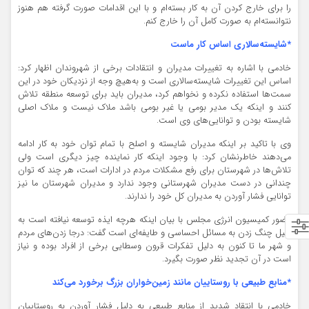
را برای خارج کردن آن به کار بسته‌ام و با این اقدامات صورت گرفته هم هنوز
نتوانسته‌ام به صورت کامل آن را خارج کنم.
*شایسته‌سالاری اساس کار ماست
خادمی با اشاره به تغییرات مدیران و انتقادات برخی از شهروندان اظهار کرد:
اساس این تغییرات شایسته‌سالاری است و به‌هیچ وجه از نزدیکان خود در این
سمت‌ها استفاده نکرده و نخواهم کرد، مدیران باید برای توسعه منطقه تلاش
کنند و اینکه یک مدیر بومی یا غیر بومی باشد ملاک نیست و ملاک اصلی
شایسته بودن و توانایی‌های وی است.
وی با تاکید بر اینکه مدیران شایسته و اصلح با تمام توان خود به کار ادامه
می‌دهند خاطرنشان کرد: با وجود اینکه کار نماینده چیز دیگری است ولی
تلاش‌ها در شهرستان برای رفع مشکلات مردم در ادارات است، هر چند که توان
چندانی در دست مدیران شهرستانی وجود ندارد و مدیران شهرستان ما نیز
توانایی فشار آوردن به مدیران کل خود را ندارند.
عضور کمیسیون انرژی مجلس با بیان اینکه هرچه ایذه توسعه نیافته است به
دلیل چنگ زدن به مسائل احساسی و طایفه‌ای است گفت: درجا زدن‌های مردم
و شهر ما تا کنون به دلیل تفکرات قرون وسطایی برخی از افراد بوده و نیاز
است در آن تجدید نظر صورت بگیرد.
*منابع طبیعی با روستاییان مانند زمین‌خواران بزرگ برخورد می‌کند
خادمی با انتقاد شدید از منابع طبیعی به دلیل فشار آوردن به روستاییان