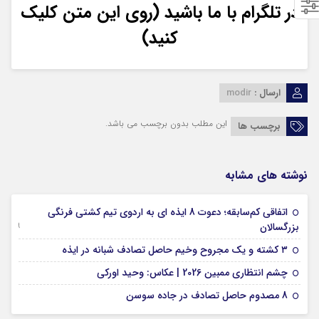
در تلگرام با ما باشید (روی این متن کلیک
کنید)
ارسال :
modir
این مطلب بدون برچسب می باشد.
برچسب ها
نوشته های مشابه
اتفاقی کم‌سابقه؛ دعوت 8 ایذه ای به اردوی تیم کشتی فرنگی
09 جولای 2026
بزرگسالان
09 فوریه 2026
۳ کشته و یک مجروح وخیم حاصل تصادف شبانه در ایذه
01 فوریه 2026
چشم انتظاری ممبین 2026 | عکاس: وحید اورکی
07 ژانویه 2026
8 مصدوم حاصل تصادف در جاده سوسن