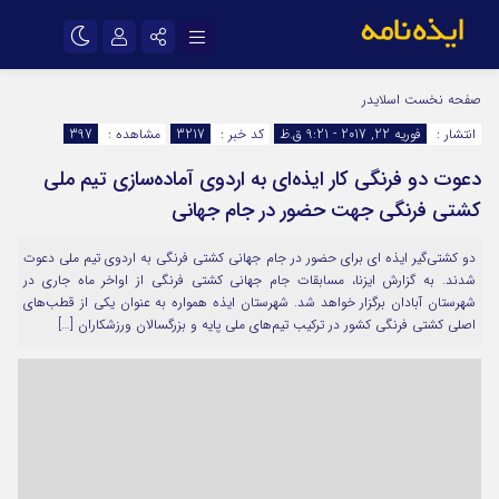
نام کاربری یا نشانی ایمیل
اینستاگرام
تلگرام
صفحه نخست
اسلایدر
انتشار :
فوریه 22, 2017 - 9:21 ق.ظ
کد خبر :
3217
مشاهده :
397
سروش
ایتا
دعوت دو فرنگی کار ایذه‌ای به اردوی آماده‌سازی تیم ملی
رمز عبور
آپارات
اپلیکیشن
کشتی فرنگی جهت حضور در جام جهانی
دو کشتی‌گیر ایذه ای برای حضور در جام جهانی کشتی فرنگی به اردوی تیم ملی دعوت
مرا به خاطر بسپار
شدند. به گزارش ایزنا، مسابقات جام جهانی کشتی فرنگی از اواخر ماه جاری در
شهرستان آبادان برگزار خواهد شد. شهرستان ایذه همواره به عنوان یکی از قطب‌های
اصلی کشتی فرنگی کشور در ترکیب تیم‌های ملی پایه و بزرگسالان ورزشکاران […]