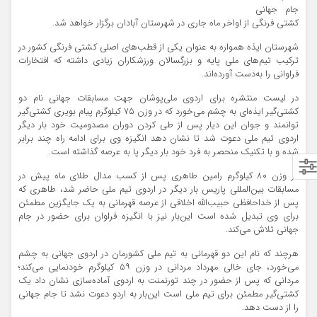
جام جهانی
کشتی فرنگی از اواخر ماه جاری در شهرستان آبادان برگزار خواهد شد.
شهرستان ایذه همواره به عنوان یکی از قطب‌های اصلی کشتی فرنگی کشور در
ترکیب تیم‌های ملی پایه و بزرگسالان ورزشکاران زیادی داشته که افتخارات
فراوانی را به‌دست آورده‌اند.
در لیست منتشره برای اردوی ملی‌پوشان جهت مسابقات جهانی نام دو
کشتی‌گیر ایذه‌ای به چشم می‌خورد که در وزن ۷۵ کیلوگرم پیام بویری کشتی‌گیر
توانمند و جوان این دیار پس از طی کردن دوران مصدومیت خود بار دیگر
اردوی تیم ملی دعوت شد تا نشان دهد انگیزه وی برای ادامه راه چند برابر
شده و با تکنیک منحصر به فرد خود بار دیگر پا به عرصه گذاشته است.
در وزن ۸۰ کیلوگرم رامین طاهری پس از کسب مدال طلای ماه پیش در
مسابقات بین‌المللی پاریس بار دیگر در اردوی تیم ملی حاضر شد، طاهری که
پس از خداحافظی حبیب‌الله اخلاقی از عرصه قهرمانی به یک جایگزین مطمئن
برای وی تبدیل شده است این‌بار نیز با انگیزه فراوان برای حضور در جام
جهانی تلاش می‌کند.
هرچند که نام این دو قهرمانی به تیم ملی کشورمان در اردوی جهانی به چشم
می‌خورد، جای خالی مهرداد مردانی در وزن ۵۹ کیلوگرم خودنمایی می‌کند؛
مردانی که پس از حضور در چند تورنمنت به اردوی آماده‌سازی نشان داد یک
کشتی‌گیر مطمئن برای تیم ملی است این‌بار به اردو دعوت نشد تا جام جهانی
را از دست دهد.