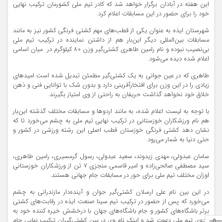
این هفته در آبادان برگزار خواهد شد که کادر تیم ملی کشورمان ترکیب نهایی
خود را برای حضور در این مسابقات اعلام کرد.
شهرستان ایذه به عنوان یکی از قطب‌های مهم کشتی فرنگی کشور نیز به مانند
مسابقات بین‌المللی دیگر این‌بار هم از داشتن نماینده در ترکیب تیم ملی
بی‌نصیب نبوده و نام رامین طاهری کشتی‌گیر وزن 80 کیلوگرم در میان اسامی
اعلام شده دیده می‌شود.
طاهری که در عین جوانی به یک کشتی‌گیر مطمئن تبدیل شده است امیدهای
زیادی را در این وزن برای افتخارآفرینی دارد و بدون شک با توانایی فنی و ذهن
خلاق خود نخواهد گذاشت حریفان به راحتی از وی امتیاز بگیرند.
با توجه به لیست اعلام شده، به مانند اردوها و مسابقات مختلف گذشته این‌بار
هم نام ورزشکاران خوزستانی در ترکیب نهایی تیم ملی به چشم می‌خورد تا که
نشان دهد کشتی فرنگی خوزستان قطب اصلی این رشته ورزشی در کشور و
حتی دنیا به شمار می‌رود.
سامان عبدولی، مهدی زیدوند، سعید عبدولی، رسول گرمسیری، رامین طاهری،
سید مصطفی صالحی‌زاده و امیر قاسمی منجزی 7 تن از ورزشکاران خوزستانی
اوزان مختلف تیم ملی برای حور در مسابقات جام جهانی هستند.
در این بین نام علی ارسلان کشتی‌گیر جوان و آینده‌دار مازندرانی به چشم
می‌خورد که پس از حضور در ترکیب تیم سینا صنعت ایذه در رقابت‌های کشتی
برتر باشگاه‌های کشور و جام باشگاه‌های جهان با درخشش خیره کننده خود به
اردوی تیم ملی دعوت شد و اینک نام وی در بین کشتی‌گیران ترکیب نهایی جام