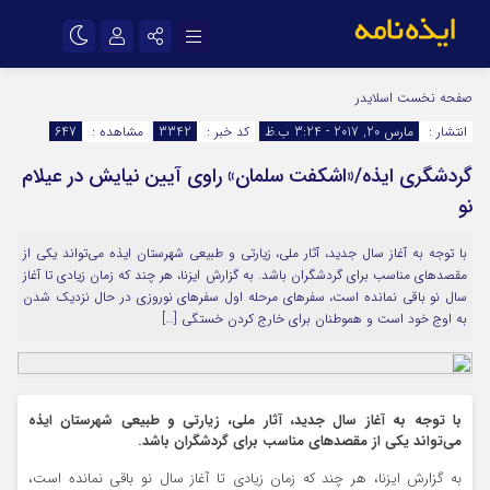
نام کاربری یا نشانی ایمیل
اینستاگرام
تلگرام
صفحه نخست
اسلایدر
انتشار :
مارس 20, 2017 - 3:24 ب.ظ
کد خبر :
3342
مشاهده :
647
سروش
ایتا
گردشگری ایذه/«اشکفت سلمان» راوی آیین نیایش در عیلام
رمز عبور
آپارات
اپلیکیشن
نو
با توجه به آغاز سال جدید، آثار ملی، زیارتی و طبیعی شهرستان ایذه می‌تواند یکی از
مرا به خاطر بسپار
مقصدهای مناسب برای گردشگران باشد. به گزارش ایزنا، هر چند که زمان زیادی تا آغاز
سال نو باقی نمانده است، سفرهای مرحله اول سفرهای نوروزی در حال نزدیک شدن
به اوج خود است و هموطنان برای خارج کردن خستگی […]
با توجه به آغاز سال جدید، آثار ملی، زیارتی و طبیعی شهرستان ایذه
می‌تواند یکی از مقصدهای مناسب برای گردشگران باشد.
به گزارش ایزنا، هر چند که زمان زیادی تا آغاز سال نو باقی نمانده است،