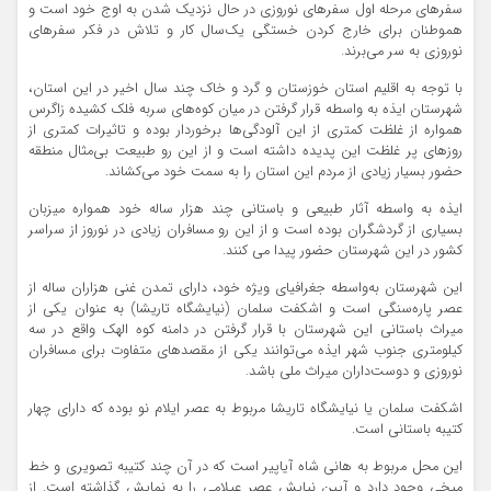
سفرهای مرحله اول سفرهای نوروزی در حال نزدیک شدن به اوج خود است و
هموطنان برای خارج کردن خستگی یک‌سال کار و تلاش در فکر سفرهای
نوروزی به سر می‌برند.
با توجه به اقلیم استان خوزستان و گرد و خاک چند سال اخیر در این استان،
شهرستان ایذه به واسطه قرار گرفتن در میان کوه‌های سربه فلک کشیده زاگرس
همواره از غلظت کمتری از این آلودگی‌ها برخوردار بوده و تاثیرات کمتری از
روزهای پر غلظت این پدیده داشته است و از این رو طبیعت بی‌مثال منطقه
حضور بسیار زیادی از مردم این استان را به سمت خود می‌کشاند.
ایذه به واسطه آثار طبیعی و باستانی چند هزار ساله خود همواره میزبان
بسیاری از گردشگران بوده است و از این رو مسافران زیادی در نوروز از سراسر
کشور در این شهرستان حضور پیدا می کنند.
این شهرستان به‌واسطه جغرافیای ویژه خود، دارای تمدن غنی هزاران ساله از
عصر پاره‌سنگی است و اشکفت سلمان (نیایشگاه تاریشا) به عنوان یکی از
میراث باستانی این شهرستان با قرار گرفتن در دامنه کوه الهک واقع در سه
کیلومتری جنوب شهر ایذه می‌توانند یکی از مقصدهای متفاوت برای مسافران
نوروزی و دوست‌داران میراث ملی باشد.
اشکفت سلمان یا نیایشگاه تاریشا مربوط به عصر ایلام نو بوده که دارای چهار
کتیبه باستانی است.
این محل مربوط به هانی شاه آیاپیر است که در آن چند کتیبه تصویری و خط
میخی وجود دارد و آیین نیایش عصر عیلامی را به نمایش گذاشته است. از