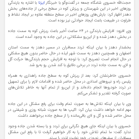
حجت‌الله خسروی شامگاه جمعه در گفت‌و‌گو با خبرنگار
ایزنا
با اشاره به بارندگی
روزهای اخیر در این شهرستان و ریزش کوه در سطح برخی از جاده‌های بخش
دهدز اظهار کرد: بارش‌های روزهای اخیر در سطح منطقه علاوه بر ایجاد نشاط و
طراوت در طبیعت باعث ایجاد حوادثی نیز بوده است.
وی افزود: افزایش بارندگی در ۲۴ ساعت أخیر باعث ریزش کوه به سمت جاده
در بخش دهدز شده و از این‌رو مشکلاتی در این جاده به وجود آمده است.
بخشدار دهدز با بیان اینکه تردد مسافران در مسیر دهدز به سمت استان
اصفهان و همچنین دهدز به سمت شهر ایذه در حال حاضر بدون هیچ مشکلی
در حال انجام است تصریح کرد: با توجه به افزایش حجم بارندگی‌ها حرکت گل
و لای به سمت جاده تردد در برخی دقایق با کند شدن رو به‌رو شد.
خسروی خاطرنشان کرد: بعد از ریزش کوه به سطح جاده راهداری به همراه
پلیس راه و نیروهای امدادی در محل حاضر شده و اقدامات لازم را برای تسهیل
در تردد خودروها انجام داده‌اند و از این‌رو از تمام آنها به خاطر تلاش‌های
صورت گرفته تقدیر و تشکر می‌کنم.
وی با بیان اینکه تلاش‌ها به صورت تمام وقت برای رفع مشکل در این جاده
مهم ادامه خواهد داشت بیان کرد: اکیپ ها به صورت شبانه روزی و شیفتی در
محل حاضر شده و گل و لای باقی‌مانده را از سطح جاده برخواهند داشت.
خسروی با بیان اینکه جای هیچ نگرانی برای تردد و یا بسته شدن جاده وجود
ندارد گفت: ما تمام تلاش خود را به کار خواهیم گرفت تا با رفع این مشکل
مسافران از سفرهای نوروزی خود نهایت لذت را ببرند.