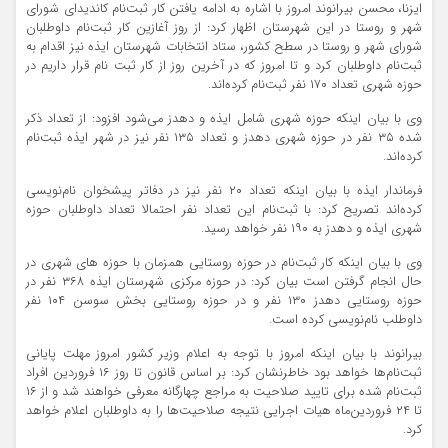
ایزنا، محسن بیرانوند امروز با اشاره به ادامه یافتن کار ثبت‌نام کاندیدای شورای
شهر و روستا در این شهرستان اظهار کرد: از روز آغازین کار ثبت‌نام داوطلبان
شورای شهر و روستا در سطح کشور، ستاد انتخابات شهرستان ایذه نیز اقدام به
ثبت‌نام داوطلبان کرد و تا امروز که در آخرین روز از کار ثبت نام قرار داریم در
حوزه شهری تعداد ۱۷۰ نفر ثبت‌نام کرده‌اند.
وی با بیان اینکه حوزه شهری شامل ایذه و دهدز می‌شود افزود: از تعداد ذکر
شده ۳۵ نفر در حوزه شهری دهدز و تعداد ۱۳۵ نفر نیز در شهر ایذه ثبت‌نام
کرده‌اند.
فرماندار ایذه با بیان اینکه تعداد ۲۰ نفر نیز در دفاتر پیشخوان نام‌نویسی
کرده‌اند تصریح کرد: با ثبت‌نام این تعداد نفر احتمالا تعداد داوطلبان حوزه
شهری ایذه و دهدز به ۱۹۰ نفر خواهد رسید.
وی با بیان اینکه کار ثبت‌نام در حوزه روستایی همزمان با حوزه های شهری در
حال انجام گرفتن است بیان کرد: در حوزه مرکزی شهرستان ایذه ۳۶۸ نفر در
حوزه روستایی دهدز ۱۳۰ نفر و در حوزه روستایی بخش سوسن ۱۰۴ نفر
داوطلب نام‌نویسی کرده است.
بیرانوند با بیان اینکه امروز با توجه به اعلام وزیر کشور امروز مهلت پایانی
ثبت‌نام‌ها خواهد بود خاطرنشان کرد: بر اساس قانون تا روز ۱۶ فروردین افراد
ثبت‌نام شده برای تایید صلاحیت به مراجع چهارگانه معرفی خواهند شد و از ۱۶
تا ۲۴ فروردین‌ماه هیات اجرایی نتیجه صلاحیت‌ها را به داوطلبان اعلام خواهد
کرد.