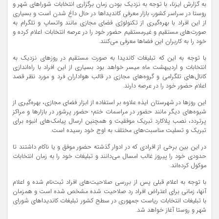
به گزارش ایزنا، با توجه به نزدیک بودن زمان برگزاری انتخابات شوراهای شهر و
روستا در سراسر کشور، بازار معرفی کاندیداها در حال داغ شدن است و بسیاری
از این افراد با بهره‌گیری از تکنولوژی فضای مجازی مانند واتساپ و تلگرام به
صورت‌های مستقیم و غیرمستقیم حضور خود را در عرصه انتخابات اعلام کرده و
خود را به کاربران این فضاها معرفی می‌کنند.
با توجه به این که تبلیغات کاندیدا به صورت مستقیم در روزهای نزدیک به
انتخابات و اردیبهشت ماه میسر خواهد بود بسیاری از این افراد با راه‌اندازی
کانال‌های تلگرامی و گروه‌های مجازی در قالب هواداران فرد و مورد نظر قصد
اعلام حضور خود را در عرصه دارند.
این روزها در شهرستان ایذه علاوه بر استفاده از ابزار فضای مجازی، بهره‌گیری از
شیوه‌های دیگر مانند حضور در مراسمات ختم؛ حضور پرشور در بازارها و مراکز
پرتردد، نصب پلاکارد تبریک موفقیت و همچنین ارسال پیامک‌های انبوه برای
تبریک و تسلیت مناسبت‌های مختلف به اوج خود رسیده است.
در این بین برخی از افرادی که در ادوار گذشته حضور موفق و یا ناکام داشتند تا
حدودی خود را پیروز غالب امسال می‌دانند و تبلیغات خود را به زمان انتخابات
موکول کرده‌اند.
با توجه به اعلام قبلی پس از بررسی صلاحیت‌های افراد ثبت‌نام شده و اعلام
آنها، زمانی برای اعتراض افراد رد صلاحیت شده مشخص شده است و همزمان
با تبلیغات انتخابات ریاست جمهوری در سطح کشور تبلیغات کاندیداهای شورای
شهر و روستا آغاز خواهد شد.