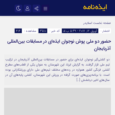
نام کاربری یا نشانی ایمیل
اینستاگرام
تلگرام
صفحه نخست
اسلایدر
انتشار :
آوریل 12, 2017 - 5:39 ب.ظ
کد خبر :
3510
مشاهده :
414
سروش
ایتا
حضور دو ملی پوش نوجوان ایذه‌ای در مسابقات بین‌المللی
رمز عبور
آپارات
اپلیکیشن
آذربایجان
دو کشتی‌گیر نوجوان ایذه‌ای برای حضور در مسابقات بین‌المللی آذربایجان در ترکیب
مرا به خاطر بسپار
تیم ملی قرار گرفتند. به گزارش ایزنا، این شهرستان به عنوان یکی از قطب‌های مطرح
کشتی فرنگی کشور همواره در رده‌های مختلف تیم‌های ملی دارای ورزشکارانی بوده
است. با برنامه‌ریزی‌های صورت گرفته در ورزش این شهرستان، کشتی‌ پایه‌های آن در
سال‌های اخیر درخشش […]