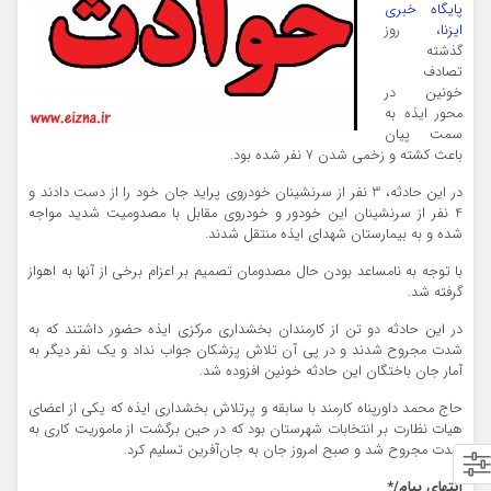
پایگاه خبری
ایزنا
، روز
گذشته
تصادف
خونین در
محور ایذه به
سمت پیان
باعث کشته و زخمی شدن 7 نفر شده بود.
در این حادثه، 3 نفر از سرنشینان خودروی پراید جان خود را از دست دادند و
4 نفر از سرنشینان این خودور و خودروی مقابل با مصدومیت شدید مواجه
شده و به بیمارستان شهدای ایذه منتقل شدند.
با توجه به نامساعد بودن حال مصدومان تصمیم بر اعزام برخی از آنها به اهواز
گرفته شد.
در این حادثه دو تن از کارمندان بخشداری مرکزی ایذه حضور داشتند که به
شدت مجروح شدند و در پی آن تلاش پزشکان جواب نداد و یک نفر دیگر به
آمار جان باختگان این حادثه خونین افزوده شد.
حاج محمد داورپناه کارمند با سابقه و پرتلاش بخشداری ایذه که یکی از اعضای
هیات نظارت بر انتخابات شهرستان بود که در حین برگشت از ماموریت کاری به
شدت مجروح شد و صبح امروز جان به جان‌آفرین تسلیم کرد.
انتهای پیام/*