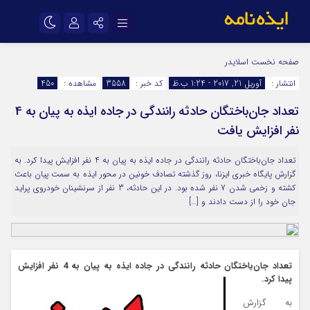
نام کاربری یا نشانی ایمیل
اینستاگرام
تلگرام
صفحه نخست
اسلایدر
انتشار :
آوریل 21, 2017 - 1:24 ب.ظ
کد خبر :
3558
مشاهده :
450
سروش
ایتا
تعداد جان‌باختگان حادثه رانندگی در جاده ایذه به پیان به 4
رمز عبور
آپارات
اپلیکیشن
نفر افزایش یافت
تعداد جان‌باختگان حادثه رانندگی در جاده ایذه به پیان به 4 نفر افزایش پیدا کرد. به
مرا به خاطر بسپار
گزارش پایگاه خبری ایزنا، روز گذشته تصادف خونین در محور ایذه به سمت پیان باعث
کشته و زخمی شدن 7 نفر شده بود. در این حادثه، 3 نفر از سرنشینان خودروی پراید
جان خود را از دست دادند و […]
تعداد جان‌باختگان حادثه رانندگی در جاده ایذه به پیان به 4 نفر افزایش
پیدا کرد.
به گزارش