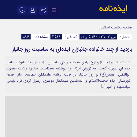
نام کاربری یا نشانی ایمیل
اینستاگرام
تلگرام
صفحه نخست
اسلایدر
انتشار :
می 2, 2017 - 5:04 ق.ظ
کد خبر :
3598
مشاهده :
894
سروش
ایتا
بازدید از چند خانواده جانبازان ایذه‌ای به مناسبت روز جانباز
رمز عبور
آپارات
اپلیکیشن
به مناسبت روز جانباز و ارج نهادن به مقام والای جانبازان بازدید از چند خانواده جانباز
ایذه ای صورت گرفت. به گزارش ایزنا، روز دوشنبه به‌مناسبت سالروز ولادت حضرت
مرا به خاطر بسپار
ابوالفضل العباس(ع) و روز جانباز در قالب برنامه علمداران حماسه، امام جمعه
شهرستان ایذه حجت‌الاسلام و المسلمین سیدکمال موسوی، رسول کردی نژاد رئیس
بنیادشهید و امور […]