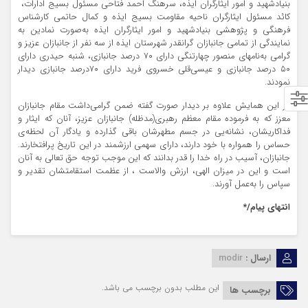
بنیادشهید و امور ایثارگران ایذه، سرهنگ احمد فتاحی مسئول بسیج ادارات،
کائد مسئول ایثارگران ناحیه مقاومت بسیج ایذه و کمال حاتمی کارشناس
فرهنگی و پژوهشی بنیادشهید و امور ایثارگران ایذه به‌صورت نمادین به
نمایندگی از تمامی جانبازان گرانقدر شهرستان ایذه از سه نفر از جانبازان عزیز و
گرامی به‌نامهای منصور چهارتنگی دارای ۷۰ درصد جانبازی، شنبه حیدری دارای
۵۰ درصد جانبازی و عیسی‌قلی خسروی فرید دارای ۷۰درصد جانبازی دیدار
نمودند.
در این همایش علاوه بر دیدار صورت گفته ضمن گرامی‌داشت مقام جانبازان
معزز که به فرموده مقام معظم رهبری(مدظله) جانبازان عزيز، آنان كه ايثار و
فداكاريشان، نشانه‌يى در جسم مطهرشان باقى گذارده و يادگار آن لحظه‌ى
حساس را همواره با خود دارند، داراى سهمى ارزشمند در اين تاريخ پرافتخارند.
جانبازان، آسيب در راه خدا را قدر بدانند كه اين موجب توجه حق تعالى به آنان
است و اين در ميزان الهى، ارزش والاست ، از عظمت استقامتشان تقدیر و
سپاس را به‌عمل آورند.
انتهای پیام/*
ارسال :
modir
این مطلب بدون برچسب می باشد.
برچسب ها