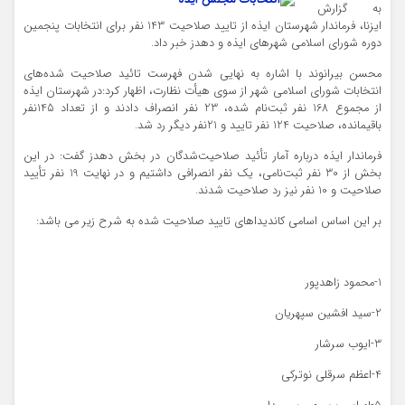
به گزارش
ایزنا، فرماندار شهرستان ایذه از تایید صلاحیت 143 نفر برای انتخابات پنجمین
دوره شورای اسلامی شهرهای ایذه و دهدز خبر داد.
محسن بیرانوند با اشاره به نهایی شدن فهرست تائید صلاحیت شده‌های
انتخابات شورای اسلامی شهر از سوی هیأت نظارت، اظهار کرد:در شهرستان ایذه
از مجموع 168 نفر ثبت‌نام شده، 23 نفر انصراف دادند و از تعداد 145نفر
باقیمانده، صلاحیت 124 نفر تایید و 21نفر دیگر رد شد.
فرماندار ایذه درباره آمار تأئید صلاحیت‌شدگان در بخش دهدز گفت: در این
بخش از 30 نفر ثبت‌نامی، یک نفر انصرافی داشتیم و در نهایت 19 نفر تأیید
صلاحیت و 10 نفر نیز رد صلاحیت شدند.
بر این اساس اسامی کاندیداهای تایید صلاحیت شده به شرح زیر می باشد:
1-محمود زاهدپور
2-سید افشین سپهریان
3-ایوب سرشار
4-اعظم سرقلی نوترکی