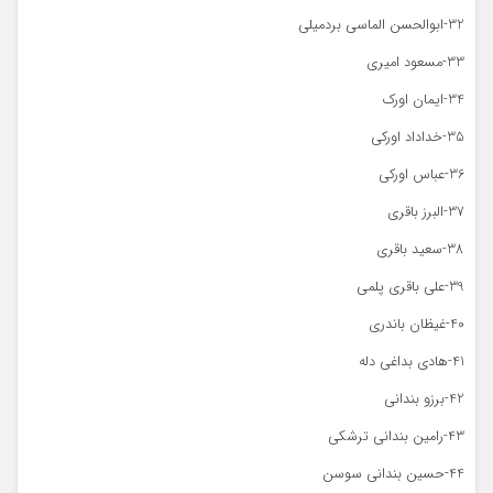
32-ابوالحسن الماسی بردمیلی
33-مسعود امیری
34-ایمان اورک
35-خداداد اورکی
36-عباس اورکی
37-البرز باقری
38-سعید باقری
39-علی باقری پلمی
40-غیظان باندری
41-هادی بداغی دله
42-برزو بندانی
43-رامین بندانی ترشکی
44-حسین بندانی سوسن