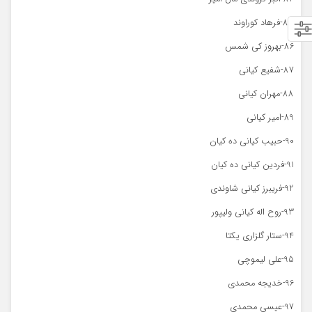
85-فرهاد کوراوند
86-بهروز کی شمس
87-شفیع کیانی
88-مهران کیانی
89-امیر کیانی
90-حبیب کیانی ده کیان
91-فردین کیانی ده کیان
92-فریبرز کیانی شاوندی
93-روح اله کیانی ولیپور
94-ستار گلزاری یکتا
95-علی لیموچی
96-خدیجه محمدی
97-عیسی محمدی