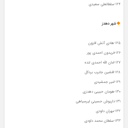
124-سلطانعلی سعیدی
شهر دهدز
125-هادی آتش افزون
126-فریدون احمدی پور
127-امان الله احمدی لنده
128-افشین جابرب بردکل
129-امیر جمشیدی
130-هومان حبیبی دهدزی
131-داریوش حسینی لیرسیاهی
132-مهران داودی
133-سلطان محمد داودی