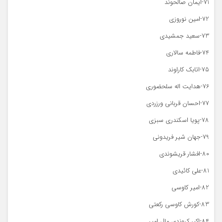
71-ایمان صالحوند
72-امین نوروزی
73-سعید جمشیدی
74-فاطمه سالاری
75-اتابک کاراوند
76-هدایت اله سلحضوری
77-احسان قربانی ورزردی
78-پویا اسکندری سبزی
79-جهان شیر فریدونی
80-افشار قریشوندی
81-علی کائیدی
82-امیر کاوسی
83-کورش کاوسی رکعتی
84-اکبر کروندی مال امیر