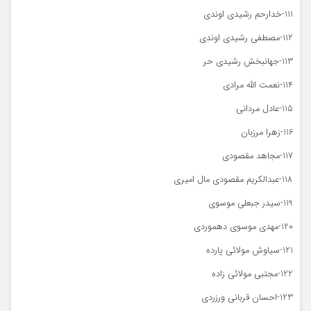
111-خدارحم رشیدی اوندی
112-مصطفی رشیدی اوندی
113-جهانبخش رشیدی حر
114-نعمت الله مرادی
115-عادل مردانی
116-زهرا مرزبان
117-مجاهد مقصودی
118-عبدالکریم مقصودی مال امیری
119-سیدر جبعلی موسوی
120-مهدی موسوی دهموردی
121-سیاوش مولائی پارده
122-مجتبی مولائی زاده
123-احسان قربانی ورزردی