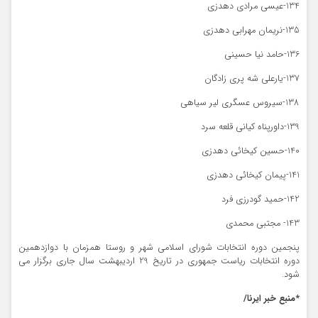
134-عیسی مرادی دهدزی
135-نریمان مهرابی دهدزی
136-حامد نیا حسینی
137-یارعلی شه پری زادگان
138-سیروس عسگری لیر سیاهی
139-داورپناه کیانی قلعه سرد
140-حسین کیخائی دهدزی
141-پیمان کیخائی دهدزی
142-حمید گودرزی فرد
143- مجتبی محمدی
پنجمین دوره انتخابات شورای اسلامی شهر و روستا همزمان با دوازدهمین
دوره انتخابات ریاست جمهوری در تاریخ 29 اردیبهشت سال جاری برگزار می
شود.
*منبع خبر ایرنا/