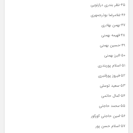
45-نظر بندری درازنویی
46-غلامرضا بوذرجمهری
47-بهمن بهادری
48-فهیمه بهمنی
49-حسین بهمنی
50-البرز بهمنی
51-اسلام پوربندری
52-فیروز پورقنبری
53-سعید توسلی
54-کمال حاتمی
55-محمد حاجتی
56-امین حاجتی کورکور
57-اسلام حسن پور