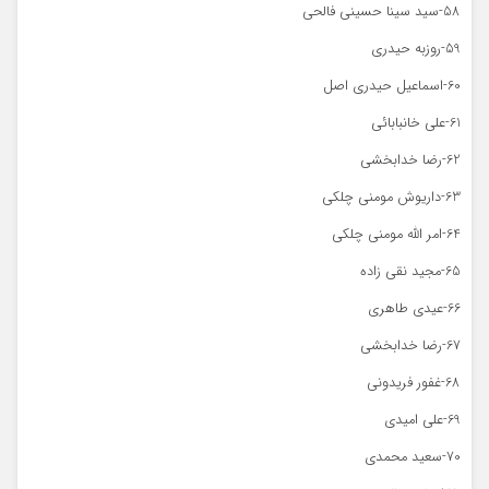
58-سید سینا حسینی فالحی
59-روزبه حیدری
60-اسماعیل حیدری اصل
61-علی خانبابائی
62-رضا خدابخشی
63-داریوش مومنی چلکی
64-امر الله مومنی چلکی
65-مجید نقی زاده
66-عیدی طاهری
67-رضا خدابخشی
68-غفور فریدونی
69-علی امیدی
70-سعید محمدی