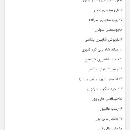
5-لهراسب سروی سرمیدان
6-علی سعیدی اصل
7-ایوب سعیدی سرقلعه
8-یوسفعلی سواری
9-داریوش شاپیری بنشتی
10-میلاد شاه ولی کوه شوری
11-حمید شاهپری خواهان
12-یاسر شاهینی مقدم
13-احسان شریفی شیمن علیا
14-مجید شکری سرغولی
15-عبدالعلی عالی پور
16-زینب عالیپور
17-بختیار عالی پور
18-داود عالی نژاد