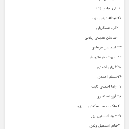
19-علی عباس زاده
20-عبداله عبدی مهری
21-افراء عسکریان
22-ساسان عمیدی زیلابی
23-اسماعیل فرهادی
24-سروش فرهادی فر
25-قربان احمدی
26-مسلم احمدی
27-رضا احمدی ثابت
28-آرزو اسکندری
29-ملک محمد اسکندری سبزی
30-داود اسماعیل پور
31-غلام اسمعیل وندی