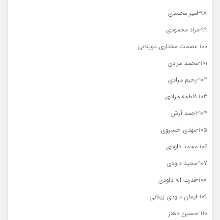
98-امیر محمدی
99-مراد محمودی
100-عصمت مختاری دوپلانی
101-محمد مرادی
102-رحیم مرادی
103-فاطمه مرادی
104-احمد آرش
105-مهدی خسروی
106-محمد داودی
107-مجید داودی
108-قدرت اله داودی
109-ایمان داودی زیلابی
110-حسین دهاز