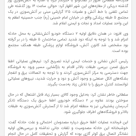
قدرت‌الله سلطانی امروز در گفت‌و‌گو با خبرنگار ایزنا با اشاره به آتش‌سوزی روز
گذشته دریکی از مغازه‌های این شهر اظهار کرد: حوالی ساعت ۱۴ روز گذشته طی
تماس تلفنی با خط آتش و علمیات 125 گزارشی مبنی بر آتش‌سوزی در یک
مجتمع 5 طبقه پزشکي واقع در خیابان امام خمینی (ره) جنب حسينيه اعظم به
این واحد عملیات امداد و نجات و ایمنی اعلام شد.
وی افزود: در همان دقايق اوليه ۲ دستگاه خودرو آتش‌نشاني به محل حادثه
اعزام شد و با توجه به اينکه دود شديد تمامي ساختمان 5 طبقه را در بر گرفته
بود مشخص شد کانون آتش، فروشگاه لوازم پزشکی طبقه همکف مجتمع
بوده است.
رئیس آتش نشانی و خدمات ایمنی ایذه تصریح کرد: تیم‌های عملیاتی اطفا
حریق ضمن بررسي طبقات بالاتر اقدام به بازگشایی مسیر ورود به فروشگاه
جهت دسترسی به مرکز آتش‌سوزی کردند و با توجه به اتصالات برق و انفجار
بشکه‌هاي الکل صنعتی و وجود آتش و دود و حرارت شديد، نيروهاي عملیاتی
توانستند کنترل حریق را با تلاش زیاد به‌دست بگیرند.
سلطانی خاطر نشان کرد: به‌دلیل وجود کالای بسیار زیاد قابل اشتعال که در حال
سوختن بودند علاوه بر ۲ دستگاه خودروی اطفا حریق یک دستگاه تانکر
آب‌رسان پشتیبانی نیز به منطقه اعزام شد تا از گسترش آتش‌سوزی به طبقات
بالاتر و فروشگاه‌های اطراف جلوگيري شود.
این فرمانده عملیات اطفا حریق درباره مصدومان احتمالی و علت حادثه گفت:
خوشبختانه این حادثه مصدومیت و تلفات جانی نداشته و بررسي‌هاي اوليه
نشانگر اتصال برق کولر گازی بوده که گزارش و تحقيقات کامل در حال انجام