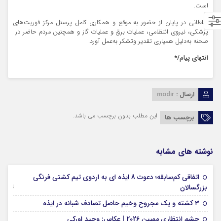
است.
سلطانی در پایان از حضور به موقع و همکاری کامل پرسنل مرکز فوریت‌های
پزشکی، نیروی انتظامی، عملیات برق و عملیات گاز و همچنین مردم حاضر در
صحنه به‌دلیل همیاری تقدیر وتشکر به‌عمل آورد.
انتهای پیام/*
ارسال :
modir
این مطلب بدون برچسب می باشد.
برچسب ها
نوشته های مشابه
اتفاقی کم‌سابقه؛ دعوت 8 ایذه ای به اردوی تیم کشتی فرنگی
09 جولای 2026
بزرگسالان
09 فوریه 2026
۳ کشته و یک مجروح وخیم حاصل تصادف شبانه در ایذه
01 فوریه 2026
چشم انتظاری ممبین 2026 | عکاس: وحید اورکی