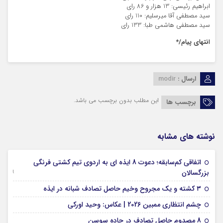
ابراهیم رئیسی: 13 هزار و 86 رای
سید مصطفی آقا میرسلیم: 110 رای
سید مصطفی هاشمی طبا: 133 رای
انتهای پیام/*
ارسال :
modir
این مطلب بدون برچسب می باشد.
برچسب ها
نوشته های مشابه
اتفاقی کم‌سابقه؛ دعوت 8 ایذه ای به اردوی تیم کشتی فرنگی
09 جولای 2026
بزرگسالان
09 فوریه 2026
۳ کشته و یک مجروح وخیم حاصل تصادف شبانه در ایذه
01 فوریه 2026
چشم انتظاری ممبین 2026 | عکاس: وحید اورکی
07 ژانویه 2026
8 مصدوم حاصل تصادف در جاده سوسن