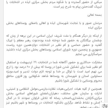
میکنی از حضور گسترده و با شکوه مردم بخش مرکزی ایذه در انتخابات را
تبریک گفت؛متن پیام به شرح زیر است.
بسمه تعالی
مردمان صبور و با نجابت شهرستان ایذه و اهالی باصفای روستاهای بخش
مرکزی ایذه
از اینکه بار دیگر همگام با ملت شریف ایران اسلامی در این برهه از زمان که
چشمان بیگانگان به حضور شما دوخته شده بود؛دعوت رهبر معظم را لبیک
گفتید و حضور حماسی و کم نظیر در انتخابات دوازدهمین دوره ریاست
جمهوری و پنجمین دوره شورای اسلامی روستاهای بخش مرکزی ایذه داشتید
سپاسگزاری می نمایم.
مشارکت حداکثری و حضور آگاهانه شما در انتخابات 29 اردیبهشت و استقبال
کم نظیر شما برای تشکیل شدن شورا در روستا که بیش از 90 درصد بود را ارج
می نهیم امید است با توکل بر خدا و توجه لازم دولت تدبیر و امید،بویژه
مسئولین استان و شهرستان به روستاها شاهد شکوفایی روز افزون مناطق
محروم روستایی با تشکیل شورا باشیم.
همچنین از کلیه هیات اجرایی،هیات نظارت،بازرسی،عوامل انتظامی و امنیتی،
ادارات و سازمان های مختلف، دهیاران،اعضای شوراهای اسلامی بخش
مرکزی،کارکنان بخشداری،اصحاب رسانه که تلاش فراوان نمودند تا در کمال
آرامش و نشاط شاهد برگزاری باشکوه انتخابات در روستاها و شهر باشیم نیز
قدردانی می نمایم.