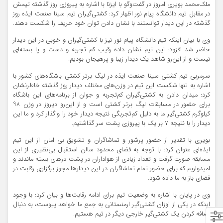
ملک‌محمد بویری امروز در گفت‌و‌گو با ایزنا با اشاره به پیروزی روز گذشته تیمش
در مقابل تیم دانشگاه پیام نور اظهار کرد: کشتی‌گیران تیم سینا صنعت ایذه روز
گذشته در این دیدار توانستند با نشان دادن توان خود حریف را شکست دهند.
وی با بیان اینکه تیم دانشگاه پیام نور نیز با کشتی‌گیران و خوبی در این دیدار
حاضر شد افزود: این تیم نشان داده رقیب کم تجربه و دست و پا بسته‌ای
نیست و از این‌رو شاهد یک دیدار زیبا و پرهیجان بودیم.
سرمربی تیم کشتی سینا صنعت ایذه در لیگ برتر کشتی باشگاه‌های کشور با
اشاره به تنها شکست این تیم در وزن‌های مختلف دیدار روز گذشته خاطرنشان
کرد: میدان دادن به کشتی‌گیران کم‌تجربه و جوان از برنامه‌های این باشگاه
برای حضور در مسابقات لیگ برتر کشتی است و از این‌رو دیروز در وزن ۹۸
کیلوگرم کشتی‌گیر ما به دلیل کم‌تجربگی نتیجه دیدار خود را واگذار کرد و ما این
دیدار را با نتیجه ۷ بر یک با پیروزی پشت سر گذاشتیم.
بویری با تقدیر از حضور پرشور و تماشاگران و تشویق بی امان از این تیم
ایذه‌ای عنوان کرد: با توجه به فضای محدود سالن استقبال بی‌نظیری از این
مسابقه صورت گرفت و تعداد زیادی از هواداران در پشت درهای بسته ماندند و
امیدواریم که برای حضور تمام تماشاگران در این دیدارها مجوز برگزاری رقابت در
فضای باز به ما داده شود.
وی در پایان با اشاره به وضعیت تیم برای ادامه رقابت‌ها و بیان کرد: با وجود
اینکه در یکی از اوزان کشتی‌گیر ارمنستانی به جمع ما خواهد پیوست، به دنبال
اضافه کردن یک کشتی‌گیر خارجی دیگر در تیم هستیم.