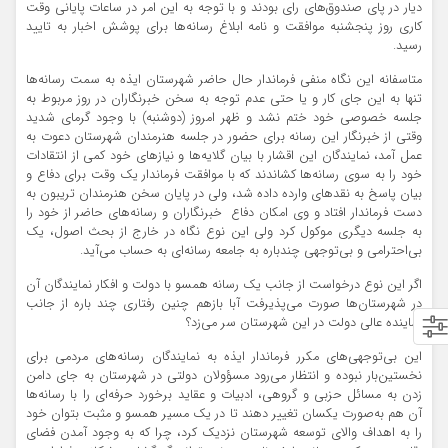
دیار در پای صندوق‌های رای بودند و با توجه به این امر در ساعات پایانی وقت
کاری روز پنجشنبه موافقت و نامه ابلاغ رسانه‌ها برای پوشش اخبار به تایید
رسید.
متاسفانه این نگاه منفی فرماندار حال حاضر شهرستان ایذه به سمت رسانه‌ها
تنها به این جای کار و یا حتی عدم توجه به سخن خبرنگاران در روز مربوط به
جلسه خصوصی خود ختم نشد و ظهر امروز (دوشنبه) با وجود گرمای شدید
وقتی از خبرنگار این رسانه برای حضور در جلسه هنرمندان شهرستان دعوت به
عمل آمد، نمایندگان این اقشار با بیان گلایه‌ها و نیازهای خود کمی از انتقادات
خود را به سوی رسانه‌ها کشاندند که با موافقت فرماندار یک وقت برای دفاع و
بیان پاسخ به نقدهای وارده داده شد، ولی در پایان سخن هنرمندان تریبون به
دست فرماندار افتاد و وی امکان دفاع خبرنگاران و رسانه‌های حاضر از خود را
به جلسه‌ دیگری موکول کرد ولی این نوع نگاه در خارج از بحث اصول، یک
بی‌احترامی و بی‌توجهی چند‌باره به جامعه رسانه‌ای به حساب می‌آید.
اگر این نوع درخواست از جانب یک رسانه همسو با دولت و افکار نمایندگان آن
در شهرستان‌ها صورت می‌پذیرفت آبا بازهم چنین رفتاری چند باره از جانب
نماینده عالی دولت در این شهرستان سر می‌زد؟
این بی‌توجهی‌های مکرر فرماندار ایذه به نمایندگان رسانه‌های مردمی برای
نخستین‌بار نبوده و انتظار می‌رود مسؤولان دولتی در شهرستان به جای دامن
زدن به مسائل حزبی و گروهی، ادبیات و عقاید برخورد حرفه‌ای را با رسانه‌ها
آن هم به‌صورت یکسان تغییر دهند تا در یک مسیر همسو و مثبت بتوان خود
را به اهداف والای توسعه شهرستان نزدیک کرد، چرا که به وجود آمدن فضای