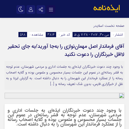
نام کاربری یا نشانی ایمیل
اینستاگرام
تلگرام
صفحه نخست
اسلایدر
انتشار :
می 30, 2017 - 7:28 ق.ظ
کد خبر :
3814
مشاهده :
598
سروش
ایتا
آقای فرماندار اصل مهمان‌نوازی را به‌جا آورید/به جای تحقیر
رمز عبور
آپارات
اپلیکیشن
لااقل خبرنگاران را دعوت نکنید
با وجود چند دعوت خبرنگاران ایذه‌ای به جلسات اداری و مردمی شهرستان، عدم توجه
مرا به خاطر بسپار
به قشر رسانه‌ای در عموم این جلسات بسیار محسوس و ملموس بوده و گلایه اصحاب
رسانه را از عملکرد فرماندار این شهرستان را به دنبال داشته است. به گزارش ایزنا و به
نقل از خبرگزاری فارس، بدون شک تعریف رسانه و […]
با وجود چند دعوت خبرنگاران ایذه‌ای به جلسات اداری و
مردمی شهرستان، عدم توجه به قشر رسانه‌ای در عموم این
جلسات بسیار محسوس و ملموس بوده و گلایه اصحاب رسانه
را از عملکرد فرماندار این شهرستان را به دنبال داشته است.