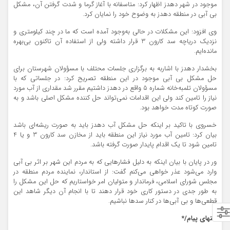
موجود در شهر دهدز اظهار کرد: متاسفانه با آغاز گرما و شدت گرفتن آن، مشکل
بی آبی در منطقه دهدز به وضوح خود را نمایان کرد.
وی افزود: این مشکلات در حالی به‌وجود آمده است که ما در چند کیلومتری و
نزدیک دریاچه سد کارون 3 قرار داشته ولی از استفاده آن تاکنون بی‌بهره
مانده‌ایم.
بخشدار دهدز با اشاربه به برگزاری جلسات محتلف با مسؤولان شهرستان برای
حل مشکل بی آبی موجود در این منطقه تصریح کرد: در جلساتی که با
مسؤولان تلمبه‌خانه شماره 5 واقع در دهدز داشتیم مقرر شد مقداری از آب مورد
نیاز را تامین کند ولی این اقدامات نمی‌تواند حل کننده مشکل اصلی باشد و به
صورت کوتاه مدت خواهد بود.
خسروی با تاکید بر اینکه حل مشکل آب دهدز باید به صورت ریشه‌ای باشد
بیان کرد: تامین آب مورد نیاز این منطقه باید از مخازن سد کارون 3 و یا 4
تامین شود تا یک اقدام پایدار صورت گرفته باشد.
ور در پایان با بیان اینکه به دلیل فشارهایی که به مردم این شهر بر اثر بی آبی
وارد می‌شود عذر خواهی می‌کنم گفت: از استاندار، نماینده مردم منطقه در
مجلس شورای اسلامی، فرماندار و متولیان امر خواستاریم که حل این مشکل را
به طور جدی در دستور کاری خود قرار دهند تا با انجام آن دیگر شاهد این
قطعی‌ها و بی آبی‌ها در کنار سدها نباشیم.
انتهای پیام/*