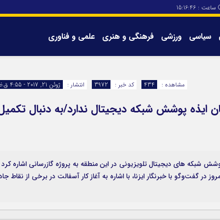
ساعت :
15:16:47
سیاسی
ورزشی
فرهنگی و هنری
علمی و فناوری
برگه های سایت
تماس با ما
مشاهده :
434
کد خبر :
3972
انتشار :
ژوئن 21, 2017 - 4:55 ق.ظ
یذه پوشش شبکه دیجیتال ندارد/به دنبال تکمیل
وشش شبکه های دیجیتال تلویزیونی در این منطقه به پروژه گازرسانی اشاره کرد 
در گفت‌و‌گو با خبرنگار ایزنا، با اشاره به آغاز کار آسفالت در برخی از نقاط جاد