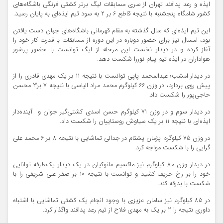
ایذه و رعد پدافند تهران از سری مسابقات لیگ برتر کشتی فرنگی باشگاه‌های
کشور شامگاه پنجشنبه با نتیجه قاطع 6 بر 2 به سود تیم ایذه‌ای به پایان رسید.
این تیم ایذه‌ای که سال گذشته به مقام قهرمانی باشگاه‌های جهان دست یافتن
بود، امسال نیز برای حضور دوباره در این دوره از مسابقات با قدرت کار خود را
آغاز کرده و در دیدار نخست این مرحله از لیگ توانست با حضور پرشور
هواداران در ایذه تیم پیام نوررا شکست دهد.
در دیدار امشب؛ عبدالمحمد پاپی توانست با نتیجه 11 بر یک مهدی قادری را از
پیش روی بردارد، در وزن 66 کیلوگرم محمد مراد الیاسی با نتیجه 7 بر3 محسن
حاجی‌پور را شکست داد.
در دیدار سوم و در وزن 71 کیلوگرم حسن اسدی کشتی‌گیر جوان و آینده‌دار
ایذه‌ای با نتیجه 11 بر یک سیاوش روستاییان را شکست داد.
در وزن 75 کیلوگرم پژمان پشتام در جدالی تماشایی با نتیجه 8 بر 6 محمد علی
گرایی را با شکست مواجه کرد.
در دیدار وزن 80 کیلوگرم نیز ماکسیم مانوکیان در یک دیدار یک‌طرفه توانایی
خود را بر رخ حریف کشید و توانست با نتیجه 10 بر صفر علی شریفی را با
شکست با بدرقه کند.
در 85 کیلوگرم نیز سامان عزیزی با وجود انجام یک کشتی تماشایی با اشتباه
داوری نتیجه را 2 بر یک به مهدی فلاح از تیم رعد پدافند واگذار کرد.