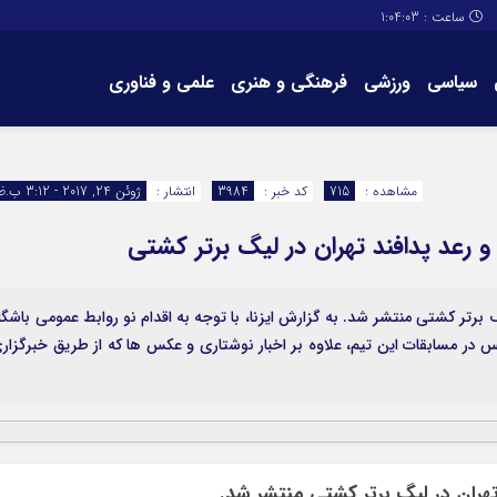
ساعت :
1:04:04
سیاسی
ورزشی
فرهنگی و هنری
علمی و فناوری
برگه های سایت
تماس با ما
مشاهده :
715
کد خبر :
3984
انتشار :
ژوئن 24, 2017 - 3:12 ب.ظ
و رعد پدافند تهران در لیگ برتر کشتی
گ برتر کشتی منتشر شد. به گزارش ایزنا، با توجه به اقدام نو روابط عمومی باشگا
س در مسابقات این تیم، علاوه بر اخبار نوشتاری و عکس ها که از طریق خبرگزار
تهران در لیگ برتر کشتی منتشر شد.