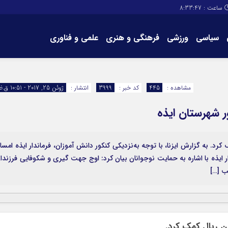
ساعت :
8:33:48
سیاسی
ورزشی
فرهنگی و هنری
علمی و فناوری
برگه های سایت
تماس با ما
مشاهده :
445
کد خبر :
3999
انتشار :
ژوئن 25, 2017 - 10:51 ق.ظ
هرستان مبلغ ۳۰ میلیون ریال کمک کرد. به گزارش ایزنا، با توجه به‌نزدیکی کنکور دانش آموزان، فرماندار ایذه امس
ماندار ایذه با اشاره به حمایت نوجوانان بیان کرد: اوج جهت گیری و شکوفایی فرزندا
ب […]