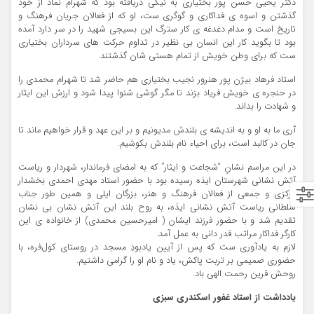
دکتر یحیی حسن پور بختیاری به نیکی دریافته بود که شهرام نماد از خود
گذشتن و اسوه ی فداکاری و گوگری ست، او که از فعالان جریان فرهنگ و
تاریخ است و مدام دغدغه ی کار سترگ این بسیجی شهید را در سر دارد آمده
بود تا بگوید کار این انسان بی نظیر در تداوم حرکت های سرداران بختیاری
ست که برای وطن خویش از تمام هستی شان گذشتند.
استاد فرهاد بیژن پور هنرور نجیب بختیاری هم حاضر شد تا شهرام محمدی را
در حنجره ی خویش فریاد بزند تا مگر گوشی شنوا پیدا شود و ارزش این ایثار
و شهادت را بداند.
آری ما به او و به اندیشه ی بلندش مدیونیم و بر این عهد و قرار خواهیم ماند تا
جان در کالبد است، برای احیاء نام بلندش بکوشیم.
در این مراسم نشانِ “شجاعت و ایثار” که به امضای فرماندار، شهردار و ریاست
آتش نشانی شهرستان ایذه رسیده بود با حضور استاد مهدی احمدی بخشدار
مرکزی و جمعی از فعالان فرهنگ و هنر، بزرگان ایلی و همین طور جناب
سلطانی ریاست آتش نشانی ایذه، به روح بلند این آتش نشان بی نشان
تقدیم شد و با حضور فرزند ایشان ( امیرحسین محمدی) از خانواده ی این
کارگر فداکار مراتب قدر دانی به عمل آمد.
لازم به یادآوری ست که پس از آیین یادبودِ مسجد در روستای کول‌فره، با
حضوری صمیمی بر تربت پاکش، یاد و نام او را گرامی داشتیم.
روحش قرین رحمت الهی باد.
یادداشت از استاد غفور اسکندری سبزی