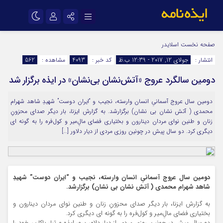
نام کاربری یا نشانی ایمیل
اینستاگرام
تلگرام
صفحه نخست
اسلایدر
انتشار :
جولای 12, 2017 - 12:39 ب.ظ
کد خبر :
4093
مشاهده :
562
سروش
ایتا
دومین سالگرد عروج «آتش‌نشان بی‌نشان» در ایذه برگزار شد
رمز عبور
آپارات
اپلیکیشن
دومین سال عروج آسمانیِ انسان وارسته، نجیب و “ایران دوست” شهیدِ شاهد شهرام
محمدی ( آتش نشان بی نشان) برگزارشد. به گزارش ایزنا، بار دیگر صدای محزونِ
مرا به خاطر بسپار
زنان و طنین نوای مردان دینارون و بختیاری فضای مالِ‌میر و کول‌فره را به گونه ای
دیگری کرد. دو سال پیش در چونین روزی مردی از دیار دلاور […]
دومین سال عروج آسمانیِ انسان وارسته، نجیب و “ایران دوست” شهیدِ
شاهد شهرام محمدی ( آتش نشان بی نشان) برگزارشد.
به گزارش ایزنا، بار دیگر صدای محزونِ زنان و طنین نوای مردان دینارون و
بختیاری فضای مالِ‌میر و کول‌فره را به گونه ای دیگری کرد.