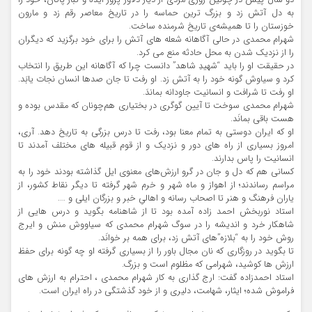
دو سال پیش در چونین روزی مردی از دیار دلاور پرور ایذه و تبار پاکان، خود را
به دل آتش زد و بزرگ ترین حماسه را در تاریخ معاصر رقم زد و مارون
خوزستان را تا همیشه‌ی تاریخ شرمنده ساخت.
شهرام محمدی در حالی آگاهانه شعله های آتش را برای خود برگزید که دیگران
را از نزدیک شدن به محل حادثه منع می کرد.
در حقیقت او را باید “شهیدِ شاهد” دانست چرا که آگاهانه این طریق را انتخاب
کرد و سیاوش گونه خود را به آتش زد. او رفت تا جان صدها انسان نجات یابَد.
او رفت تا شرافت و انسانیت جاودانه بماندَ.
شهرام محمدی سوخت تا آیین گوگری در بختیاری هم‌چونان که مقدس بوده و
هست باقی بمانَد.
او که ایران دوستی به تمام معنا بود، رفت تا درس بزرگی به تاریخ دهد. آری،
امروز بسیاری از راه های دور و نزدیک و از قوم قبیله های مختلف آمدند تا
انسانیت را پاس بدارند.
کسانی هم که دل و جان در گرو ارزش‌های معنوی ایل گذاشته بودند خود را به
مراسم رساندند؛ از اهواز و ماه شهر و خرم شهر گرفته تا دیگر نقاط کشور، از
یاران فرهنگ و هنر تا اصحاب رسانه و اهالیِ خبر و بزرگان ایلی و ….
استاد نوربخش احمد زاده آمده بود تا از شاهنامه بگوید و درس هایی از
شاهکار خرد و اندیشه را در سوگ شهرام محمدی که سیاووش منش و ایرج
روش خود را به “بلازه”های آتش زد، برای همه بر خوانَد.
تا بگوید در روزگاری که نان مجال باور را از بسیاری گرفته او چه گونه برای حفظ
ارزش ها کوشید، شهرامی که مظلوم است و بزرگ.
استاد احمدزاده گفت: ارج گذاری به کار شهرام محمدی ، احترام به ارزش های
فراموش شده؛ ایثار، شهامت، دلیری و از خود گذشتگی در راه ایران است.