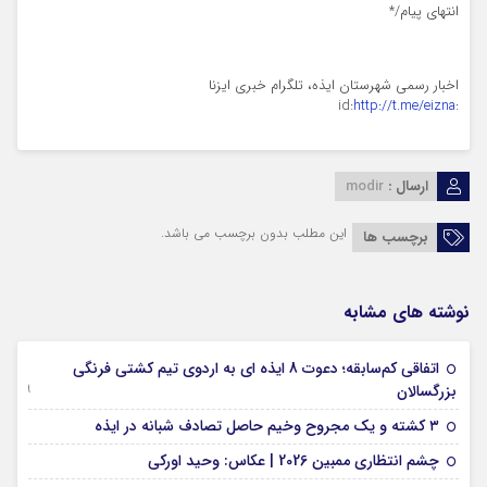
انتهای پیام/*
اخبار رسمی شهرستان ایذه، تلگرام خبری ایزنا
http://t.me/eizna
:id:
ارسال :
modir
این مطلب بدون برچسب می باشد.
برچسب ها
نوشته های مشابه
اتفاقی کم‌سابقه؛ دعوت 8 ایذه ای به اردوی تیم کشتی فرنگی
09 جولای 2026
بزرگسالان
09 فوریه 2026
۳ کشته و یک مجروح وخیم حاصل تصادف شبانه در ایذه
01 فوریه 2026
چشم انتظاری ممبین 2026 | عکاس: وحید اورکی