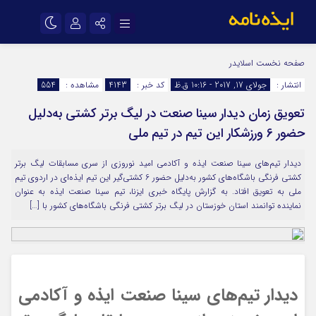
نام کاربری یا نشانی ایمیل
اینستاگرام
تلگرام
صفحه نخست
اسلایدر
انتشار :
جولای 17, 2017 - 10:16 ق.ظ
کد خبر :
4143
مشاهده :
554
سروش
ایتا
تعویق زمان دیدار سینا صنعت در لیگ برتر کشتی به‌دلیل
رمز عبور
آپارات
اپلیکیشن
حضور 6 ورزشکار این تیم در تیم ملی
دیدار تیم‌های سینا صنعت ایذه و آکادمی امید نوروزی از سری مسابقات لیگ برتر
مرا به خاطر بسپار
کشتی فرنگی باشگاه‌های کشور به‌دلیل حضور 6 کشتی‌گیر این تیم ایذه‌ای در اردوی تیم
ملی به تعویق افتاد. به گزارش پایگاه خبری ایزنا، تیم سینا صنعت ایذه به عنوان
نماینده توانمند استان خوزستان در لیگ برتر کشتی فرنگی باشگاه‌های کشور با […]
دیدار تیم‌های سینا صنعت ایذه و آکادمی