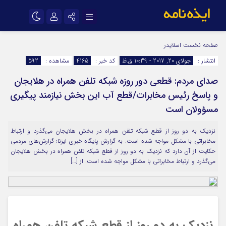
نام کاربری یا نشانی ایمیل
اینستاگرام
تلگرام
صفحه نخست
اسلایدر
انتشار :
جولای 20, 2017 - 10:39 ق.ظ
کد خبر :
4165
مشاهده :
592
سروش
ایتا
صدای مردم: قطعی دور روزه شبکه تلفن همراه در هلایجان
رمز عبور
آپارات
اپلیکیشن
و پاسخ رئیس مخابرات/قطع آب این بخش نیازمند پیگیری
مسؤولان است
مرا به خاطر بسپار
نزدیک به دو روز از قطع شبکه تلفن همراه در بخش هلایجان می‌گذرد و ارتباط
مخابراتی با مشکل مواجه شده است. به گزارش پایگاه خبری ایزنا؛ گزارش‌های مردمی
حکایت از آن دارد که نزدیک به دو روز از قطع شبکه تلفن همراه در بخش هلایجان
می‌گذرد و ارتباط مخابراتی با مشکل مواجه شده است. از […]
نزدیک به دو روز از قطع شبکه تلفن همراه