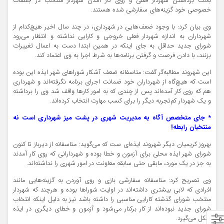
بحث برداشتن شهردار فعلی و روی کار آمدن شهردار منتخب در جلسات
خصوصی خود گزینه‌های سفارشی شده هستند.
وی بیان کرد: با وجود ضعف‌هایی در شهرداری، در چند سال اخیر هیچ‌کدام از
شهرداران به اندازه شهردار فعلی خروجی و کارایی نداشته و انتظار می‌رود
شورای جدید حداقل به جای اینکه در همین ابتدا دست به اعمال تغییرات
بزنند، با دادن فرصت و گرفتن برنامه‌ها به شرط اجرا به وی اعتماد کند.
این شهروند مطالبه‌گر گفت: متاسفانه ضعف آشکار شوراهای شهر ایذه این بوده
است که هیچ‌گاه از شهرداران خود ضمانت اجرای برنامه نگرفته‌اند و شهرداری
هم که روی کار آمده‌اند پس از چندی که به امور کارها واقف شد وی را برداشته
و یک شهردار کم‌تجربه دیگر را برای کسب مهارت انتخاب کرده‌اند.
* جای متخصص آگاه به مدیریت شهری در پشت میز شهرداری است نه
منتخبان رابطه!
بهروز کریمیان دیگر شهروند ایذه‌ای ست که می‌گوید: متاسفانه از دیر‌باز تا کنون
شورای شهر ایذه محلی برای آزمون و خطا بوده و شهردارانی که روی کار آمدند
به جز در یک مورد، مابقی حتی سابقه معاونت در امور شهری را نداشته‌اند.
وی تصریح کرد: متاسفانه سفارشی بازی و روی آوردن به گزینه‌هایی مانند
افرادی که لابی بیشتری داشته‌اند در اولیت شوراها بوده و هرچند که شهردار
منتخب شورای گذشته کارایی مناسبی را داشته باشد نیز به دلیل اینکه انتخاب
شورای جدید نبوده‌اند از کار برکنار می‌شود و آزمون و خطای دیگری در ایذه
شکل می‌گیرد.