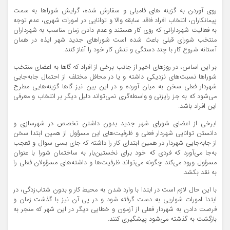
روی آوردن به گزینه های فامیلی و سفارش شده، گرایش شوراها به سمت
پیمانکاران، انتخاب افراد فاقد سابقه والا و توانایی در امورات شهری، عدم توجه
به فعالیت شهردارانی که روی کار هستند و عدم دادن زمان مناسب به شهرداران
منتخب شورای قبلی باعث شده است شوراهای جدید شهر ایذه در همان
آستانه شروع کار با چند دستگی و تنش کار خود را آغاز کنند.
بر این اساس، در روزهای اخیر از جانب برخی از افراد که گاها به اعضای منتخب
شوراها نسبت‌های نزدیکی داشته و یا در محافل مختلف از احتمال جابه‌جایی
شهردار فعلی سخن به میان آورده و در این بین نیز گاها گزینه‌هایی مطرح
می‌شود که به جز رایزنی و واسطه‌گری نمی‌تواند دلیل دیگر بر انتخاب و معرفی
این افراد باشد.
ابرخی از اعضای شورای شهر جدید بدون داشتن تخصص در شهرسازی و
دانستن توانایی شهردار فعلی و ظرفیت‌های این مسؤول از همین ابتدا سخن
از جابه‌جایی شهردار در همین ابتدای کار را داشته که جای بسی سوال و تعجب
به‌جا می‌آورد که فردی که خود برای نخستین‌بار به ساختمان شورا با عنوان
مسؤول ورود می‌کند چگونه می‌تواند ظرفیت‌ها و داشته‌های مسؤولان فعلی را
به نقد بکشد.
با این حال لازم است در ابتدا با وارد شدن به محیط کار و بدون شتاب‌زدگی، در
ابتدا امورات شواریی به دست گرفته شود و در پی آن نیز با گذشت زمان و
فرصت دادن به شهردار فعلی از آزمون و خطایی دیگر در این شهر که منجر به
بازگشت به گذشته می‌شود پیشگیری کنند.