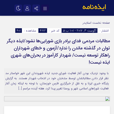
نام کاربری یا نشانی ایمیل
اینستاگرام
تلگرام
صفحه نخست
اسلایدر
انتشار :
آگوست 3, 2017 - 1:01 ب.ظ
کد خبر :
4192
مشاهده :
401
سروش
ایتا
مطالبات مردمی فدای برادر بازی شورایی‌ها نشود/ایذه دیگر
رمز عبور
آپارات
اپلیکیشن
توان در گذشته ماندن را ندارد/آزمون و خطای شهرداران
راهکار توسعه نیست/ شهردار کارآموز در بحران‌های شهری
مرا به خاطر بسپار
ایذه نیست!
با وجود نزدیک بودن آغاز فعالیت شورای جدید ایذه شهروندان این شهر خواستار مد
نظر قرار دادن مطالباتشان توسط منتخبان خود در انتخاب شهردار هستند. به گزارش
پایگاه خبری ایزنا و به نقل از خبرگزاری فارس خوزستان، با توجه به اینکه زمان آغاز
فعالیت شوراهای اسلامی شهر و روستا تغییر پیدا کرد، هفته آینده مراسم […]