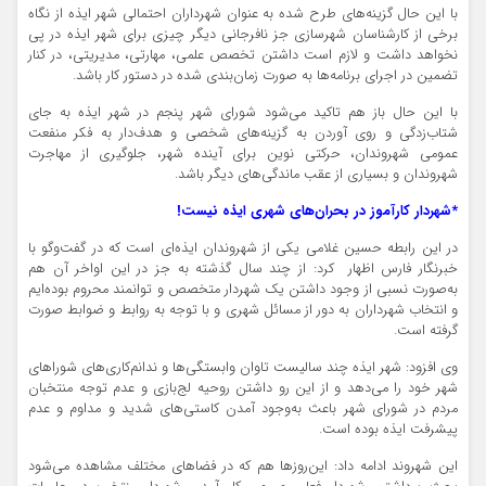
با این حال گزینه‌های طرح شده به عنوان شهرداران احتمالی شهر ایذه از نگاه
برخی از کارشناسان شهرسازی جز نافرجانی دیگر چیزی برای شهر ایذه در پی
نخواهد داشت و لازم است داشتن تخصص علمی، مهارتی، مدیریتی، در کنار
تضمین در اجرای برنامه‌ها به صورت زمان‌بندی شده در دستور کار باشد.
با این حال باز هم تاکید می‌شود شورای شهر پنجم در شهر ایذه به جای
شتاب‌زدگی و روی آوردن به گزینه‌های شخصی و هدف‌دار به فکر منفعت
عمومی شهروندان، حرکتی نوین برای آینده شهر، جلوگیری از مهاجرت
شهروندان و بسیاری از عقب ماندگی‌های دیگر باشد.
*شهردار کارآموز در بحران‌های شهری ایذه نیست!
در این رابطه حسین غلامی یکی از شهروندان ایذه‌ای است که در گفت‌و‌گو با
خبرنگار فارس اظهار کرد: از چند سال گذشته به جز در این اواخر آن هم
به‌صورت نسبی از وجود داشتن یک شهردار متخصص و توانمند محروم بوده‌ایم
و انتخاب شهرداران به دور از مسائل شهری و با توجه به روابط و ضوابط صورت
گرفته است.
وی افزود: شهر ایذه چند سالیست تاوان وابستگی‌ها و ندانم‌کاری‌های شوراهای
شهر خود را می‌دهد و از این رو داشتن روحیه لج‌بازی و عدم توجه منتخبان
مردم در شورای شهر باعث به‌وجود آمدن کاستی‌های شدید و مداوم و عدم
پیشرفت ایذه بوده است.
این شهروند ادامه داد: این‌روزها هم که در فضاهای مختلف مشاهده می‌شود