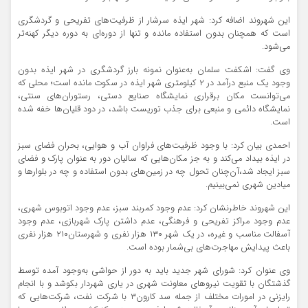
این شهروند اضافه کرد: شهر ایذه سرشار از ظرفیت‌های تفریحی و گردشگری
است که همچنان بدون استفاده مانده و تنها از دوره‌ای به دوره دیگر کهنه‌تر
می‌شود.
وی گفت: اشکفت سلمان به‌عنوان نمونه بارز گردشگری در شهر ایذه بدون
وجود یک منبع درآمد در ۲ کیلومتری شهر ایذه در سکوت مانده است؛ محلی که
می‌توانست مکان برقراری نمایشگاه صنایع دستی، رستوران‌های سنتی،
نمایشگاه دائمی و منبعی برای جذب توریست باشد، در دود قلیان‌ها خفه شده
است.
احمدی بیان کرد: با وجود ظرفیت‌های فراوان آب و هوایی، بحران فضای سبز
در ایذه بیداد می‌کند و به جز مکان‌‌هایی که سالیان دور به عنوان پارک و فضای
سبز ایجاد شد،آن‌چنان تحول چه در زمین‌های بدون استفاده و چه در بلوارها و
میادین شهری نمی‌بینیم.
این شهروند خاطرنشان کرد: عدم وجود کمربند سبز، عدم وجود اتوبوس شهری،
عدم وجود مراکز تفریحی و فرهنگی، عدم داشتن پارک شهربازی، عدم وجود
آسفالت مناسب و غیره، در یک شهر ۱۳۰ هزار نفری و شهرستان۲۱۰ هزار نفری
باعث پیدایش مهاجرت‌های بی‌شمار بوده است.
وی عنوان کرد: شورای شهر جدید باید به دور از حواشی به‌وجود آمده توسط
گذشتگان با تقویت نیروهای معاونت شهری در یاری شهردار بکوشد و با انجام
رایزنی در امورات مختلف از جمله سد کارون۳ با شرکت نفت، شرکت‌هایی که