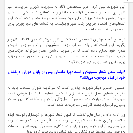
این شهروند بیان کرد: جای متخصص آگاه به مدیریت شهری در پشت میز
شهرداری است و به‌همین ترتیب پیمانکار و یا کسانی که با لابی به دنبال
شهردار شدن هستند نیز در جای خود بوده‌اند و تجربه نشان داده است این
انتخاب‌های اشتباه جز پس‌رفت شهر و بازگشت به گذشته‌های دور چیزی برای
ایذه در پی نخواهد داشت.
کریمیان گفت: بهترین تصمیمی که منتخبان شورا می‌توانند برای انتخاب شهردار
بگیرند این است که بی‌گدار به آب نزنند، انوشیروان بهرامی در زمان شهردار
شدن خود نشان داده است که در صورت داشتن اعتبار می‌تواند حرکت‌های
خوبی را در توسعه ایذه انجام دهد و به جای رایزنی برای حذف وی باید رایزنی
برای تامین اعتبار برای وی صورت گیرد.
*ایذه محل شعار مسؤولان است/چرا خادمان پس از پایان دوران درخشان
خود از ایذه مهاجرت می‌کنند؟
حسین احمدی دیگر شهروند ایذه‌ای است که می‌گوید: شورای منتخب باید به
فکر فرا شعاری عمل کردن باشد زیرا تا کنون شعارها باعث دل‌خوشی کاذب
شهروندان و در نهایت عدم تحقق آن دل‌زدگی را در پی داشته که این امر در
بسیاری از موارد باعث افزایش مهاجرت‌ها شده است.
وی ادامه داد: در سال‌های گذشته تا کنون شعار شوراها و شهرداران توسعه ایذه
و انجام بهترین خدمات به شهروندان بوده است، اگر این امر یک واقعیت بوده
چرا بسیاری از این افراد پس از پایان دوره کاری خود برای بهره‌مندی از خدمات
به‌وجود آمده توسط خود نشان در ایذه نمانده و مهاجرت کرده‌اند؟!