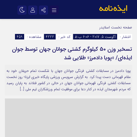
نام کاربری یا نشانی ایمیل
اینستاگرام
تلگرام
صفحه نخست
اسلایدر
انتشار :
آگوست 5, 2017 - 6:06 ب.ظ
کد خبر :
4222
مشاهده :
459
سروش
ایتا
تسخیر وزن 50 کیلوگرم کشتی جوانان جهان توسط جوان
رمز عبور
آپارات
اپلیکیشن
ایذه‌ای/ «پویا دادمرز» طلایی شد
پویا دادمرز در مسابقات کشتی فرنگی جوانان جهان با شکست تمام حریفان خود به
مرا به خاطر بسپار
مقام قهرمانی دست پیدا کرد. به گزارش سرویس ورزشی پایگاه خبری ایزنا؛ روز نخست
مسابقات کشتی فرنگی قهرمانی جوانان جهان در حالی در کشور فنلاند به پایان رسید
که مردم شهرستان ایذه در کنار دعا برای موفقیت تمام ورزشکاران تیم ملی […]