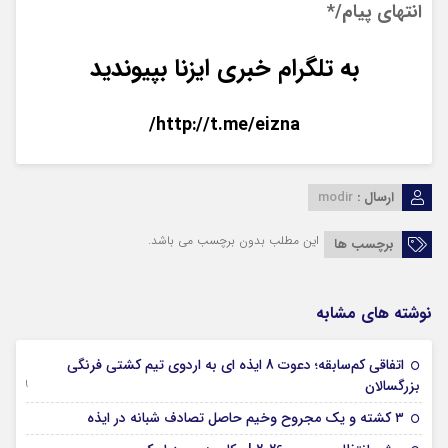
انتهای پیام/*
به تلگرام خبری ایزنا بپیوندید
http://t.me/eizna/
ارسال :
modir
این مطلب بدون برچسب می باشد.
برچسب ها
نوشته های مشابه
اتفاقی کم‌سابقه؛ دعوت 8 ایذه ای به اردوی تیم کشتی فرنگی
09 جولای 2026
بزرگسالان
09 فوریه 2026
۳ کشته و یک مجروح وخیم حاصل تصادف شبانه در ایذه
01 فوریه 2026