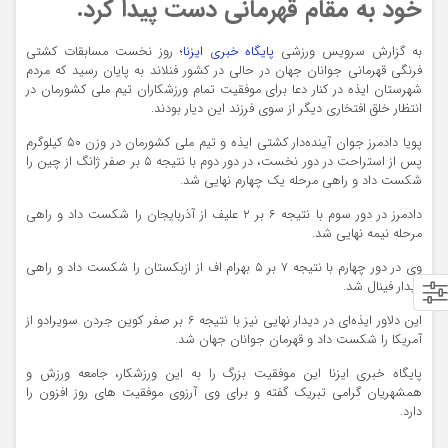
خود به مقام قهرمانی دست پیدا کرد.
به گزارش سرویس ورزشی
پایگاه خبری ایزنا
؛ روز نخست مسابقات کشتی
فرنگی قهرمانی جوانان جهان در حالی در کشور فنلاند به پایان رسید که مردم
شهرستان ایذه در کنار دعا برای موفقیت تمام ورزشکاران تیم ملی کشورمان در
انتظار خلق افتخاری دیگر از سوی فرزند این دیار بودند.
پویا دادمرز جوان آینده‌دار کشتی ایذه و تیم ملی کشورمان در وزن ٥٠ كيلوگرم
پس از استراحت در دور نخست، در دور دوم با نتيجه ٥ بر صفر ژانگ از چين را
شكست داد و راهي مرحله يك چهارم نهايي شد.
‏دادمرز در دور سوم با نتيجه ٦ بر ٢ عليف از آذربايجان را شكست داد و راهي
مرحله نيمه نهايي شد.
وی در دور چهارم با نتيجه ٧ بر ٥ بهرام اف از ازبكستان را شكست داد و راهي
ديدار فينال شد.
این دلاور ايذه‌اي در دیدار نهایی نیز با نتيجه ٦ بر صفر كوين جردن سويرادو از
آمريكا را شكست داد و قهرمان جوانان جهان شد.
پایگاه خبری ایزنا این موفقیت بزرگ را به این ورزشکار، جامعه ورزش و
همشهریان گرامی تبریک گفته و برای وی آرزوی موفقیت های روز افزون را
دارد.