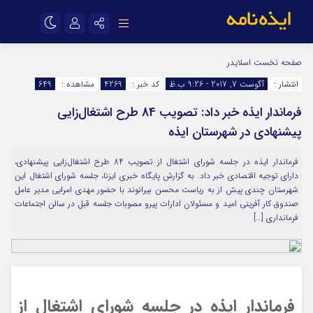
نام کاربری یا نشانی ایمیل
اینستاگرام
تلگرام
صفحه نخست
اسلایدر
انتشار :
آگوست 7, 2017 - 9:26 ب.ظ
کد خبر :
4269
مشاهده :
649
سروش
ایتا
فرماندار ایذه خبر داد: تصویب 84 طرح اشتغال‌زایی
رمز عبور
آپارات
اپلیکیشن
پیشنهادی در شهرستان ایذه
فرماندار ایذه در جلسه شورای اشتغال از تصویب 84 طرح اشتغال‌زایی پیشنهادی،
مرا به خاطر بسپار
دارای توجیه اقتصادی خبر داد. به گزارش پایگاه خبری ایزنا، جلسه شورای اشتغال این
شهرستان چندی پیش از به ریاست محسن بیرانوند با حضور مهدی امرایی مدیر عامل
صندوق کار آفرینی امید و مسئولان ادارات پیرو مصوبات جلسه قبل در سالن اجتماعات
فرمانداری […]
فرماندار ایذه در جلسه شورای اشتغال از