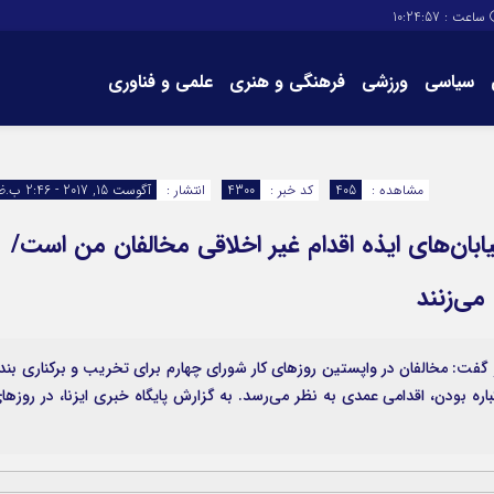
ساعت :
10:24:57
سیاسی
ورزشی
فرهنگی و هنری
علمی و فناوری
برگه های سایت
تماس با ما
مشاهده :
405
کد خبر :
4300
انتشار :
آگوست 15, 2017 - 2:46 ب.ظ
خیابان‌های ایذه اقدام غیر اخلاقی مخالفان من است/
می‌زنند
هر گفت: مخالفان در واپستین روزهای کار شورای چهارم برای تخریب و برکناری بند
ره بودن، اقدامی عمدی به نظر می‌رسد. به گزارش پایگاه خبری ایزنا، در روزها