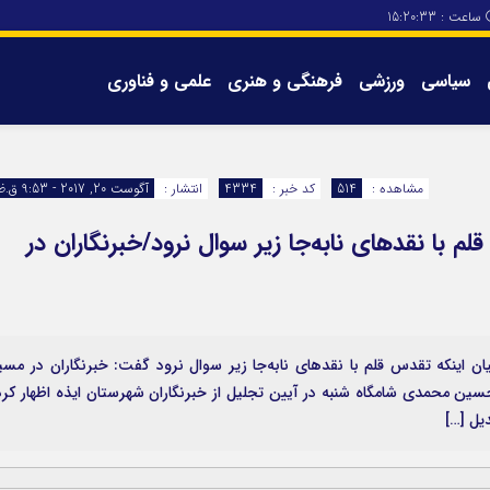
ساعت :
15:20:34
سیاسی
ورزشی
فرهنگی و هنری
علمی و فناوری
برگه های سایت
تماس با ما
مشاهده :
514
کد خبر :
4334
انتشار :
آگوست 20, 2017 - 9:53 ق.ظ
م با نقدهای نابه‌جا زیر سوال نرود/خبرنگاران در
ن اینکه تقدس قلم با نقدهای نابه‌جا زیر سوال نرود گفت: خبرنگاران در مسی
سین محمدی شامگاه شنبه در آیین تجلیل از خبرنگاران شهرستان ایذه اظهار کرد
یل […]